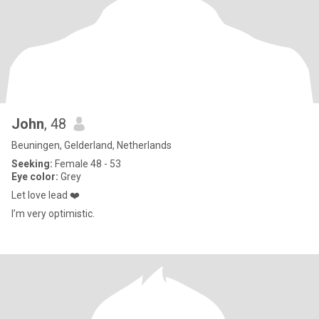
John
, 48
Beuningen, Gelderland, Netherlands
Seeking:
Female 48 - 53
Eye color:
Grey
Let love lead ❤️
I’m very optimistic.