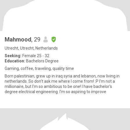
Mahmood
, 29
Utrecht, Utrecht, Netherlands
Seeking:
Female 25 - 32
Education:
Bachelors Degree
Gaming, coffee, traveling, quality time
Born palestinian, grew up in iraq syria and lebanon, now living in
netherlands. So don't ask me where I come from! :P I'm not a
millionaire, but I'm so ambitious to be one! I have bachelor's
degree electrical engineering. I'm so aspiring to improve