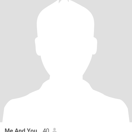
Me And You .
, 40