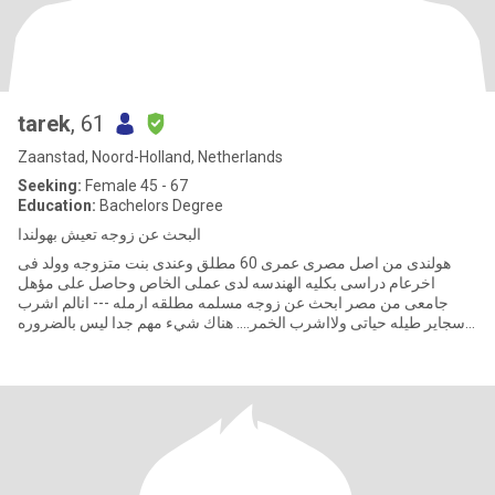
tarek
, 61
Zaanstad, Noord-Holland, Netherlands
Seeking:
Female 45 - 67
Education:
Bachelors Degree
البحث عن زوجه تعيش بهولندا
هولندى من اصل مصرى عمرى 60 مطلق وعندى بنت متزوجه وولد فى
اخرعام دراسى بكليه الهندسه لدى عملى الخاص وحاصل على مؤهل
جامعى من مصر ابحث عن زوجه مسلمه مطلقه ارمله --- انالم اشرب
سجاير طيله حياتى ولااشرب الخمر.... هناك شيء مهم جدا ليس بالضروره
فى حاله ال