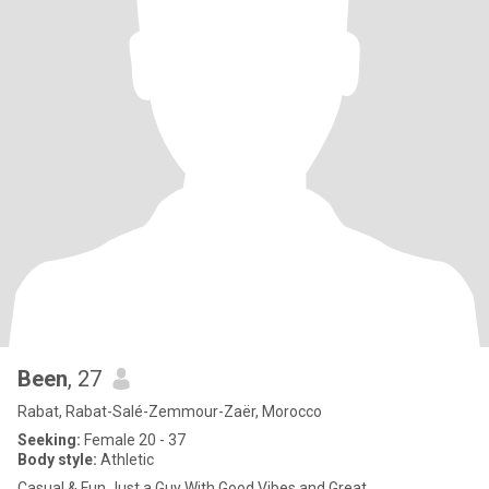
Been
, 27
Rabat, Rabat-Salé-Zemmour-Zaër, Morocco
Seeking:
Female 20 - 37
Body style:
Athletic
Casual & Fun Just a Guy With Good Vibes and Great