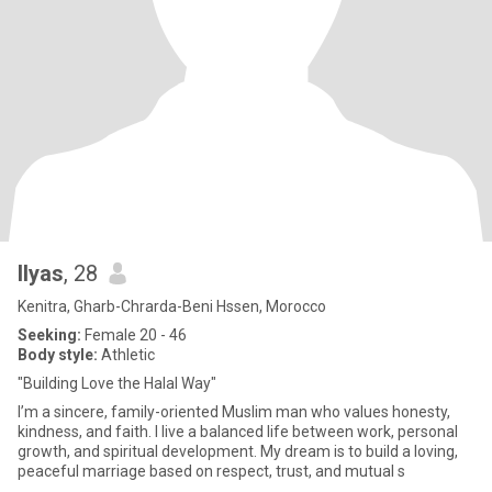
Ilyas
, 28
Kenitra, Gharb-Chrarda-Beni Hssen, Morocco
Seeking:
Female 20 - 46
Body style:
Athletic
"Building Love the Halal Way"
I’m a sincere, family-oriented Muslim man who values honesty,
kindness, and faith. I live a balanced life between work, personal
growth, and spiritual development. My dream is to build a loving,
peaceful marriage based on respect, trust, and mutual s