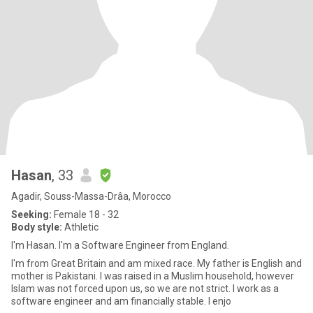
Hasan
, 33
Agadir, Souss-Massa-Drâa, Morocco
Seeking:
Female 18 - 32
Body style:
Athletic
I'm Hasan. I'm a Software Engineer from England.
I'm from Great Britain and am mixed race. My father is English and
mother is Pakistani. I was raised in a Muslim household, however
Islam was not forced upon us, so we are not strict. I work as a
software engineer and am financially stable. I enjo