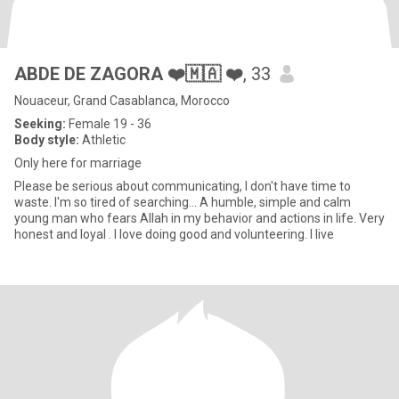
ABDE DE ZAGORA ❤️🇲🇦 ❤️
, 33
Nouaceur, Grand Casablanca, Morocco
Seeking:
Female 19 - 36
Body style:
Athletic
Only here for marriage
Please be serious about communicating, I don't have time to
waste. I'm so tired of searching... A humble, simple and calm
young man who fears Allah in my behavior and actions in life. Very
honest and loyal . I love doing good and volunteering. I live