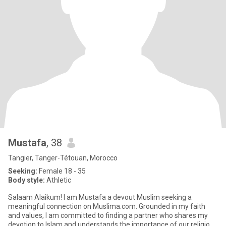
Mustafa
, 38
Tangier, Tanger-Tétouan, Morocco
Seeking:
Female 18 - 35
Body style:
Athletic
Salaam Alaikum! I am Mustafa a devout Muslim seeking a
meaningful connection on Muslima.com. Grounded in my faith
and values, I am committed to finding a partner who shares my
devotion to Islam and understands the importance of our religious