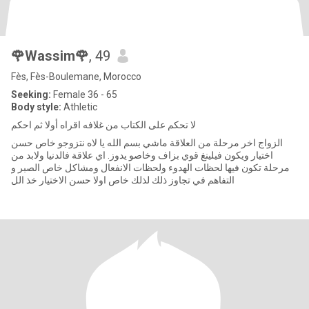
🌹Wassim🌹
, 49
Fès, Fès-Boulemane, Morocco
Seeking:
Female 36 - 65
Body style:
Athletic
لا تحكم على الكتاب من غلافه اقراه أولا ثم احكم
الزواج اخر مرحلة من العلاقة ماشي بسم الله يا لاه نتزوجو خاص حسن
اختيار ويكون فيلينغ قوي بزاف وخاصو يدوز. اي علاقة فالدنيا ولابد من
مرحلة تكون فيها لحظات الهدوء ولحظات الانفعال ومشاكل خاص الصبر و
التفاهم في تجاوز ذلك لذلك خاص اولا حسن الاختيار خذ الل