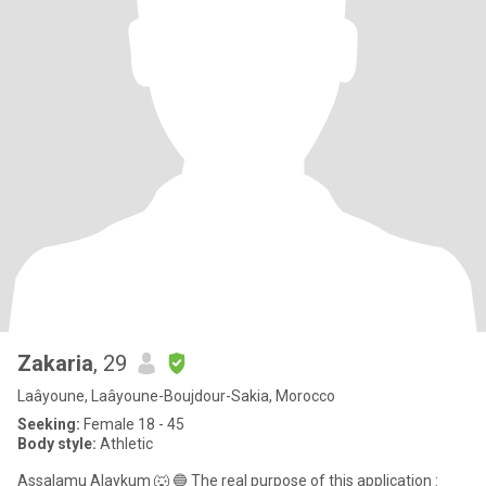
Zakaria
, 29
Laâyoune, Laâyoune-Boujdour-Sakia, Morocco
Seeking:
Female 18 - 45
Body style:
Athletic
Assalamu Alaykum 🐺 🔵 The real purpose of this application :