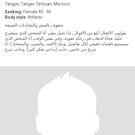
Tangier, Tanger-Tétouan, Morocco
Seeking:
Female 40 - 46
Body style:
Athletic
شغوف بالسفر والمحادثات العميقة
يقولون 'الأفعال أبلغ من الأقوال'، لذا تخيل معي: أنا الشخص الذي سيقترح
عليك فجأة الذهاب في رحلة عفوية، وفي نفس الوقت أنا الشخص الذي
سيستمع باهتمام حقيقي لكل تفاصيل يومك (الجيد، والسيئ، والمضحك). أنا
مزيج من جانبين: جانب إبداعي يفكر كثيراً، وجانب مرح