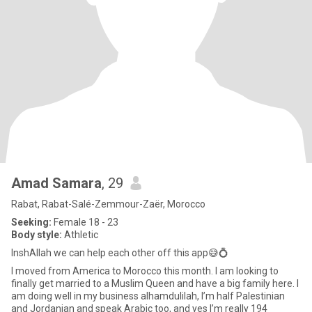
Amad Samara
, 29
Rabat, Rabat-Salé-Zemmour-Zaër, Morocco
Seeking:
Female 18 - 23
Body style:
Athletic
InshAllah we can help each other off this app😅💍
I moved from America to Morocco this month. I am looking to
finally get married to a Muslim Queen and have a big family here. I
am doing well in my business alhamdulilah, I’m half Palestinian
and Jordanian and speak Arabic too, and yes I’m really 194