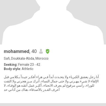
mohammed
, 40
Safi, Doukkala-Abda, Morocco
Seeking:
Female 23 - 42
Body style:
Athletic
أنا رجل يعشق الكبرياء ولا يتحـدث أبداً فـي هراء أفكـر جيـداً بـكلامي قبل
الإلقاء لا شيء يبهـرني ولا حتى جمال النساء، أترك مـن هجرني ولا التفت
للوراء، رأسي مرفوع لم يعرف الانحناء، أكثـر عمل أتقنه هو الوفـاء، لا
أعرف الغـدر بالأصدقاء، هناك من آذاني حد