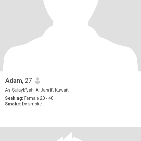
Adam
, 27
Aṣ-Ṣulaybīyah, Al Jahrā', Kuwait
Seeking:
Female 20 - 40
Smoke:
Do smoke