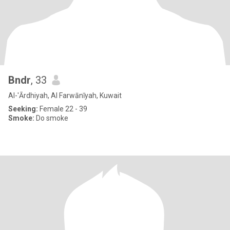
Bndr
, 33
Al-'Ārdhiyah, Al Farwānīyah, Kuwait
Seeking:
Female 22 - 39
Smoke:
Do smoke