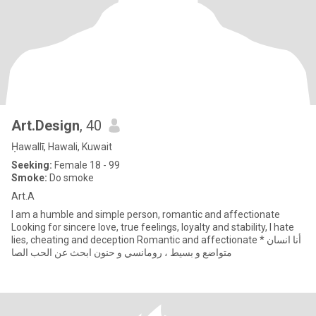
Art.Design
, 40
Ḥawallī, Hawali, Kuwait
Seeking:
Female 18 - 99
Smoke:
Do smoke
Art.A
I am a humble and simple person, romantic and affectionate
Looking for sincere love, true feelings, loyalty and stability, I hate
lies, cheating and deception Romantic and affectionate * أنا انسان
متواضع و بسيط ، رومانسي و حنون ابحث عن الحب الصا