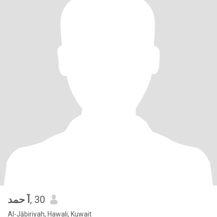
آ حمد
, 30
Al-Jābiriyah, Hawali, Kuwait