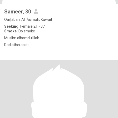
Sameer
, 30
Qarṭabah, Al `Āşimah, Kuwait
Seeking:
Female 21 - 37
Smoke:
Do smoke
Muslim alhamdulillah
Radiotherapist