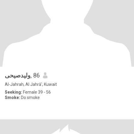
وليدصيحى
, 86
Al-Jahrah, Al Jahrā', Kuwait
Seeking:
Female 39 - 56
Smoke:
Do smoke