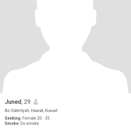
Juned
, 29
As-Sālimīyah, Hawali, Kuwait
Seeking:
Female 20 - 35
Smoke:
Do smoke