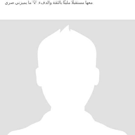
معها مستقبلًا مليئًا بالثقة والدفء. 💡 ما يميزني صري