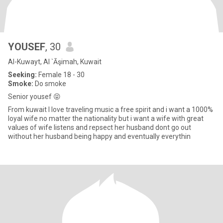
YOUSEF
, 30
Al-Kuwayt, Al `Āşimah, Kuwait
Seeking:
Female 18 - 30
Smoke:
Do smoke
Senior yousef 😝
From kuwait I love traveling music a free spirit and i want a 1000%
loyal wife no matter the nationality but i want a wife with great
values of wife listens and repsect her husband dont go out
without her husband being happy and eventually everythin