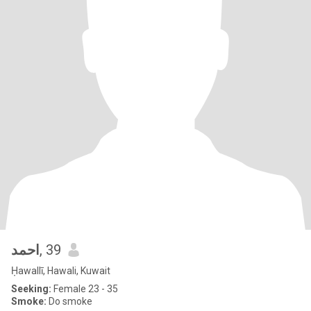
احمد
, 39
Ḥawallī, Hawali, Kuwait
Seeking:
Female 23 - 35
Smoke:
Do smoke