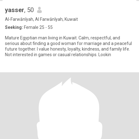
yasser
, 50
Al-Farwānīyah, Al Farwānīyah, Kuwait
Seeking:
Female 25 - 55
Mature Egyptian man living in Kuwait. Calm, respectful, and
serious about finding a good woman for marriage and a peaceful
future together. I value honesty, loyalty, kindness, and family life.
Not interested in games or casual relationships. Lookin