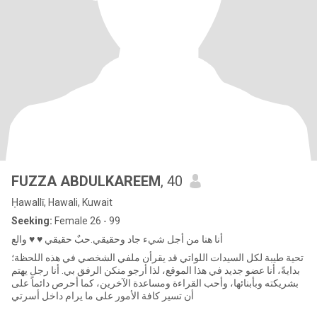
FUZZA ABDULKAREEM
, 40
Ḥawallī, Hawali, Kuwait
Seeking:
Female 26 - 99
أنا هنا من أجل شيء جاد وحقيقي.حبٌ حقيقي ♥️ ♥️ والع
تحية طيبة لكل السيدات اللواتي قد يقرأن ملفي الشخصي في هذه اللحظة؛
بدايةً، أنا عضو جديد في هذا الموقع، لذا أرجو منكن الرفق بي. أنا رجل يهتم
بشريكته وبأبنائها، وأحب القراءة ومساعدة الآخرين، كما أحرص دائماً على
أن تسير كافة الأمور على ما يرام داخل أسرتي