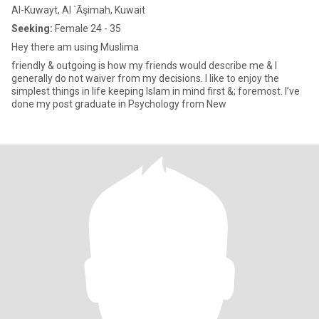
Al-Kuwayt, Al `Āşimah, Kuwait
Seeking:
Female 24 - 35
Hey there am using Muslima
friendly & outgoing is how my friends would describe me & I
generally do not waiver from my decisions. I like to enjoy the
simplest things in life keeping Islam in mind first &; foremost. I’ve
done my post graduate in Psychology from New