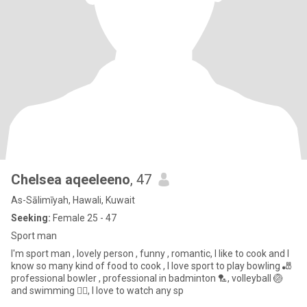
Chelsea aqeeleeno
, 47
As-Sālimīyah, Hawali, Kuwait
Seeking:
Female 25 - 47
Sport man
I'm sport man , lovely person , funny , romantic, I like to cook and I
know so many kind of food to cook , I love sport to play bowling 🎳
professional bowler , professional in badminton 🏸, volleyball 🏐
and swimming 🏊‍♀️, I love to watch any sp