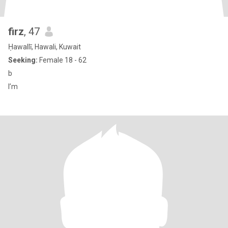
firz
, 47
Ḥawallī, Hawali, Kuwait
Seeking:
Female 18 - 62
b
I’m