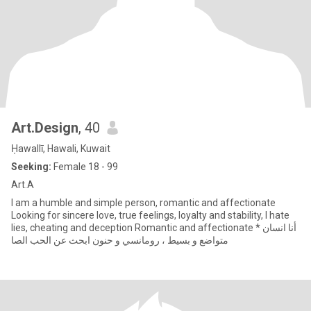
Art.Design
, 40
Ḥawallī, Hawali, Kuwait
Seeking:
Female 18 - 99
Art.A
I am a humble and simple person, romantic and affectionate
Looking for sincere love, true feelings, loyalty and stability, I hate
lies, cheating and deception Romantic and affectionate * أنا انسان
متواضع و بسيط ، رومانسي و حنون ابحث عن الحب الصا