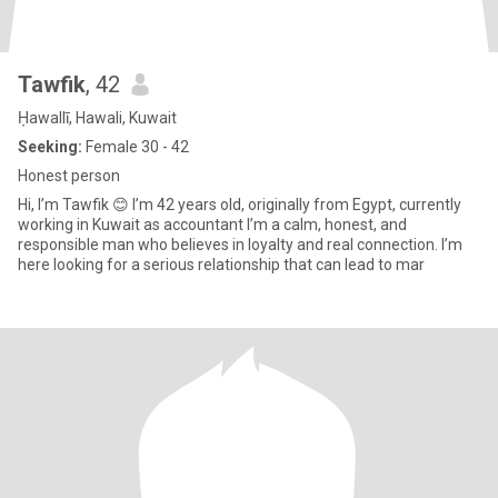
Tawfik
, 42
Ḥawallī, Hawali, Kuwait
Seeking:
Female 30 - 42
Honest person
Hi, I’m Tawfik 😊 I’m 42 years old, originally from Egypt, currently
working in Kuwait as accountant I’m a calm, honest, and
responsible man who believes in loyalty and real connection. I’m
here looking for a serious relationship that can lead to mar