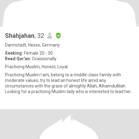
Shahjahan
, 32
Darmstadt, Hesse, Germany
Seeking:
Female 20 - 30
Read Qur'an:
Ocassionally
Practicing Muslim, Honest, Loyal.
Practicing Muslim I am, belong to a middle-class family with
moderate values, try to lead an honest life amid any
circumstances with the grace of almighty Allah, Alhamdullilah.
Looking for a practicing Muslim lady who is interested to lead her
life a