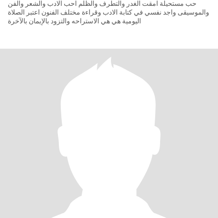
حب مستحيلة امقت الغدر والتطرف والظلم احب الادب والشعر والفن
والموسيقى واجد نفسي في كتابة الادب وقراءة مختلف الفنون اعتبر الصلاة
اليومية هي هي الاستراحه والتزود بالإيمان بالآخرة