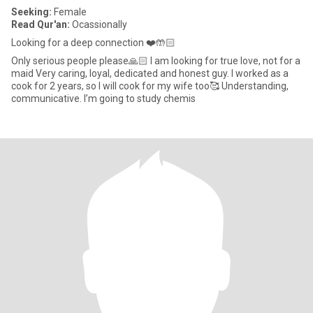
Seeking:
Female
Read Qur'an:
Ocassionally
Looking for a deep connection ❤️🤲🏻
Only serious people please🙏🏻 I am looking for true love, not for a
maid Very caring, loyal, dedicated and honest guy. I worked as a
cook for 2 years, so I will cook for my wife too🥰 Understanding,
communicative. I’m going to study chemis