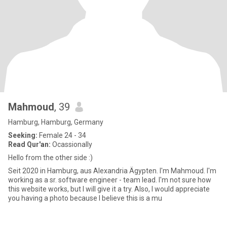
Mahmoud
, 39
Hamburg, Hamburg, Germany
Seeking:
Female 24 - 34
Read Qur'an:
Ocassionally
Hello from the other side :)
Seit 2020 in Hamburg, aus Alexandria Ägypten. I'm Mahmoud. I'm
working as a sr. software engineer - team lead. I'm not sure how
this website works, but I will give it a try. Also, I would appreciate
you having a photo because I believe this is a mu