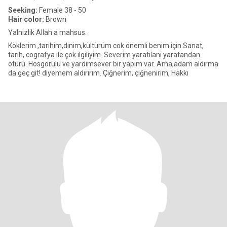
Seeking:
Female 38 - 50
Hair color:
Brown
Yalnizlik Allah a mahsus.
Köklerim ,tarihim,dinim,kültürüm cok önemli benim için.Sanat,
tarih, cografya ile çok ilgiliyim. Severim yaratilani yaratandan
ötürü. Hosgörülü ve yardimsever bir yapim var. Ama,adam aldırma
da geç git! diyemem aldırırım. Çiğnerim, çiğnenirim, Hakkı