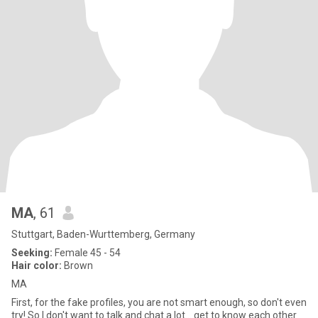
MA
, 61
Stuttgart, Baden-Wurttemberg, Germany
Seeking:
Female 45 - 54
Hair color:
Brown
MA
First, for the fake profiles, you are not smart enough, so don't even
try! So I don't want to talk and chat a lot... get to know each other