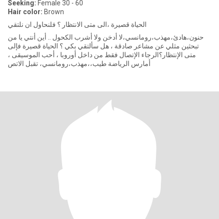
Seeking:
Female 30 - 60
Hair color:
Brown
الحياة قصيرة ،الى متى الانتظار ؟ فلنحاول ان نلتقي
حنون،هادئ،مهذب،رومانسي،لا أدخن ولا أشرب الكحول .. أين أنتي يا من
تبحثين مثلي عن مشاعر صادقة ، هل سألتقي بكي ؟ الحياة قصيرة فإلى
متى الإنتظار؟الرجاء الإتصال فقط من داخل أوروبا ، أحب الموسيقى ،
أمارس الرياضة طيب،،مهذب،رومانسي، تقبل الاتص