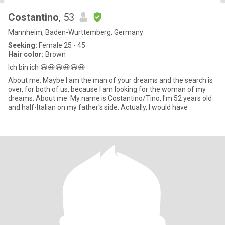
Costantino
, 53
Mannheim, Baden-Wurttemberg, Germany
Seeking:
Female 25 - 45
Hair color:
Brown
Ich bin ich 😃😃😃😃😃😃
About me: Maybe I am the man of your dreams and the search is
over, for both of us, because I am looking for the woman of my
dreams. About me: My name is Costantino/Tino, I'm 52 years old
and half-Italian on my father's side. Actually, I would have