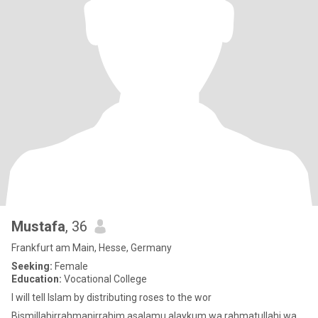
Mustafa
, 36
Frankfurt am Main, Hesse, Germany
Seeking:
Female
Education:
Vocational College
I will tell Islam by distributing roses to the wor
Bismillahirrahmanirrahim asalamu alaykum wa rahmatullahi wa