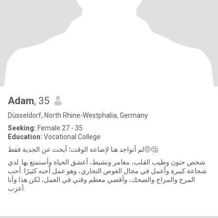
Adam
, 35
Düsseldorf, North Rhine-Westphalia, Germany
Seeking:
Female 27 - 35
Education:
Vocational College
لم أتواجد هنا لإضاعة الوقت؛ أبحث عن الجدية فقط🤨🤔
شخص حنون وطيب القلب، مغامر ونشيط، أعشق الحياة وأستمتع بها. لدي
شجاعة كبيرة وأعمل في مجال الغوص التجاري، وهو عمل أحبه كثيرًا. أحب
المرح والمزاح والضحك، وأقضي معظم وقتي في العمل، لكن هذا وأنا
أعزب.