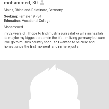
mohammed
, 30
Mainz, Rhineland-Palatinate, Germany
Seeking:
Female 19 - 34
Education:
Vocational College
Mohammed
im 32 years ol .. I hope to find muslim suni salafya wife inshaallah
its maybe my biggest dream in the life . im living germany but sure
i will go to muslim country soon . so i wanted to be clear and
honest since the first moment .and im here just si