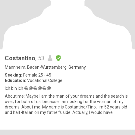
Costantino
, 53
Mannheim, Baden-Wurttemberg, Germany
Seeking:
Female 25 - 45
Education:
Vocational College
Ich bin ich 😃😃😃😃😃😃
About me: Maybe I am the man of your dreams and the search is
over, for both of us, because I am looking for the woman of my
dreams. About me: My name is Costantino/Tino, I'm 52 years old
and half-Italian on my father's side. Actually, I would have