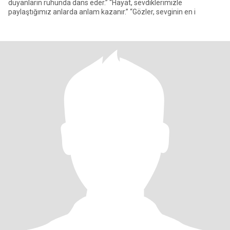
duyanların ruhunda dans eder.” “Hayat, sevdiklerimizle
paylaştığımız anlarda anlam kazanır.” “Gözler, sevginin en i