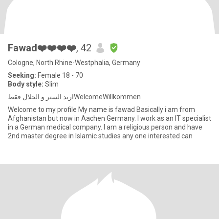
Fawad❤️❤️❤️❤️
, 42
Cologne, North Rhine-Westphalia, Germany
Seeking:
Female 18 - 70
Body style:
Slim
اريد الستر و الحلال فقطWelcomeWillkommen
Welcome to my profile My name is fawad Basically i am from
Afghanistan but now in Aachen Germany. I work as an IT specialist
in a German medical company. I am a religious person and have
2nd master degree in Islamic studies any one interested can