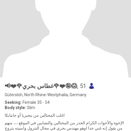
📢❤️🌹غطاس بحري🌹❤️🤪😱
, 51
Gütersloh, North Rhine-Westphalia, Germany
Seeking:
Female 35 - 54
Body style:
Slim
اغلب المحتالين من نيجيريا أو جامايكا
الإخوة والأخوات الكرام الحذر من المحتالين والنصابين في الموقع ،،، منهم
من يقول إنه غني جدا اوهو مهندس بحري في مجال البترول وامنيته يتزوج