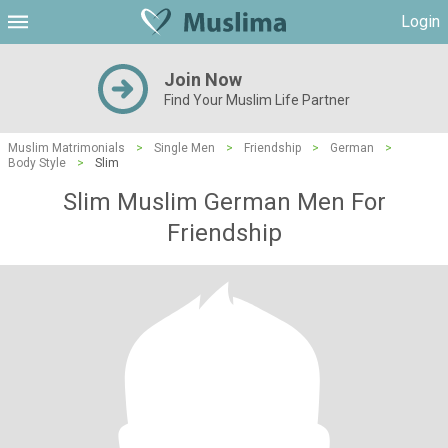
Login
Join Now
Find Your Muslim Life Partner
Muslim Matrimonials
>
Single Men
>
Friendship
>
German
>
Body Style
>
Slim
Slim Muslim German Men For
Friendship