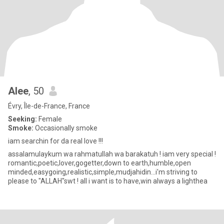
Alee
, 50
Évry, Île-de-France, France
Seeking:
Female
Smoke:
Occasionally smoke
iam searchin for da real love !!!
assalamulaykum wa rahmatullah wa barakatuh ! iam very special !
romantic,poetic,lover,gogetter,down to earth,humble,open
minded,easygoing,realistic,simple,mudjahidin...i'm striving to
please to "ALLAH"swt ! all i want is to have,win always a lighthea