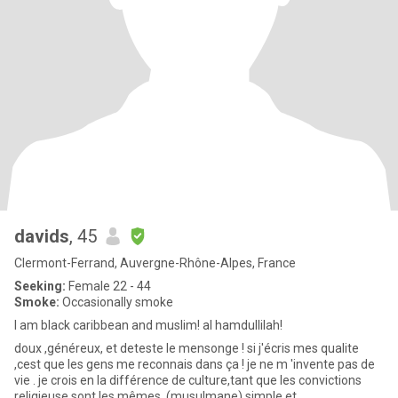
davids
, 45
Clermont-Ferrand, Auvergne-Rhône-Alpes, France
Seeking:
Female 22 - 44
Smoke:
Occasionally smoke
I am black caribbean and muslim! al hamdullilah!
doux ,généreux, et deteste le mensonge ! si j'écris mes qualite
,cest que les gens me reconnais dans ça ! je ne m 'invente pas de
vie . je crois en la différence de culture,tant que les convictions
religieuse sont les mêmes. (musulmane) simple et