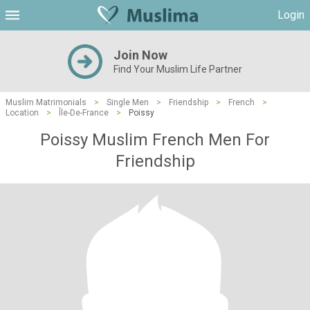
Login
Join Now
Find Your Muslim Life Partner
Muslim Matrimonials
>
Single Men
>
Friendship
>
French
>
Location
>
Île-De-France
>
Poissy
Poissy Muslim French Men For
Friendship