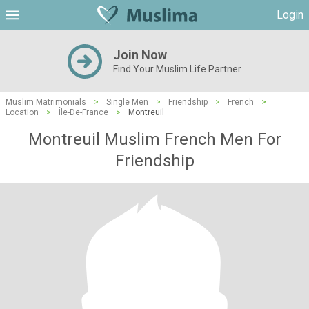
Login
Join Now
Find Your Muslim Life Partner
Muslim Matrimonials
>
Single Men
>
Friendship
>
French
>
Location
>
Île-De-France
>
Montreuil
Montreuil Muslim French Men For
Friendship