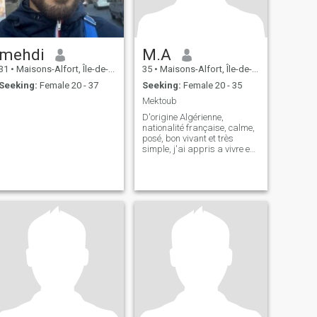
mehdi
M.A
31
•
Maisons-Alfort, Île-de-France, France
35
•
Maisons-Alfort, Île-de-France, France
Seeking:
Female 20 - 37
Seeking:
Female 20 - 35
Mektoub
D'origine Algérienne,
nationalité française, calme,
posé, bon vivant et très
simple, j'ai appris a vivre en
harmonie avec moi meme,
dans le désir de partager
avec quelqu'un qui a les
memes valeurs et principes
que moi Je montre a quoi je
ressemb