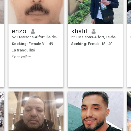
enzo
khalil
52
•
Maisons-Alfort, Île-de-France, France
22
•
Maisons-Alfort, Île-de-France, France
Seeking:
Female 31 - 49
Seeking:
Female 18 - 40
La tranquillité
Sans colère