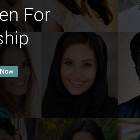
en For
ship
 Now