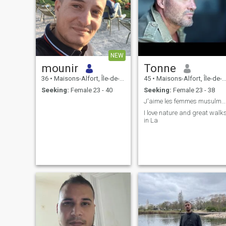
NEW
mounir
Tonne
36
•
Maisons-Alfort, Île-de-France, France
45
•
Maisons-Alfort, Île-de-France, France
Seeking:
Female 23 - 40
Seeking:
Female 23 - 38
J'aime les femmes musulmanes mature es simple
I love nature and great walk
in La