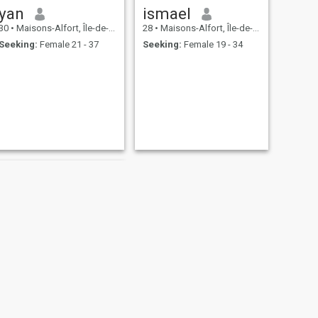
yan
ismael
30
•
Maisons-Alfort, Île-de-France, France
28
•
Maisons-Alfort, Île-de-France, France
Seeking:
Female 21 - 37
Seeking:
Female 19 - 34
NEXT
sham