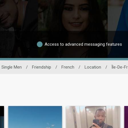
Access to advanced messaging features
Single Men
/
Friendship
/
French
/
Location
/
Île-De-F