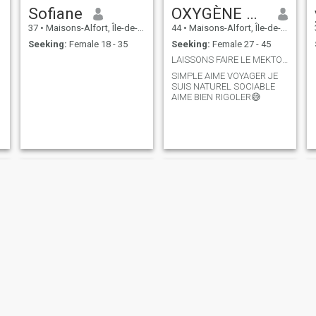
Sofiane
OXYGÈNE 🇨🇵🇩🇿l immigré
37
•
Maisons-Alfort, Île-de-France, France
44
•
Maisons-Alfort, Île-de-France, France
Seeking:
Female 18 - 35
Seeking:
Female 27 - 45
LAISSONS FAIRE LE MEKTOUB DESTIN
SIMPLE AIME VOYAGER JE
SUIS NATUREL SOCIABLE
AIME BIEN RIGOLER😅
Isaac
jamal