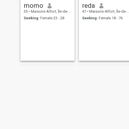
momo
reda
35
•
Maisons-Alfort, Île-de-France, France
47
•
Maisons-Alfort, Île-de-France, France
Seeking:
Female 23 - 28
Seeking:
Female 18 - 76
Youcef
Slimane