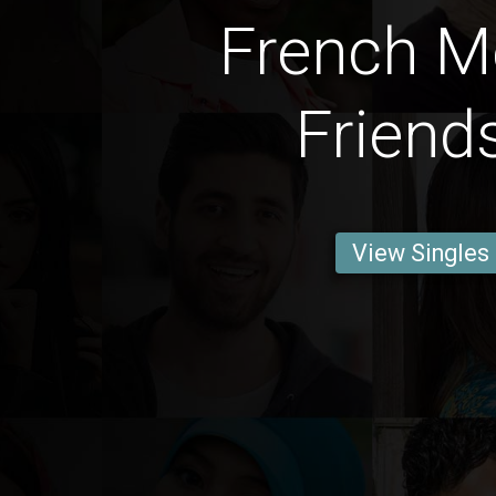
French M
Friend
View Singles