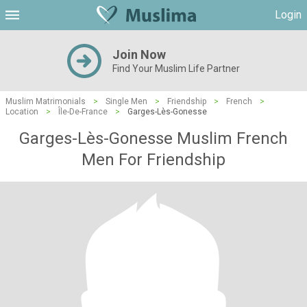
Login
Join Now
Find Your Muslim Life Partner
Muslim Matrimonials
>
Single Men
>
Friendship
>
French
>
Location
>
Île-De-France
>
Garges-Lès-Gonesse
Garges-Lès-Gonesse Muslim French
Men For Friendship