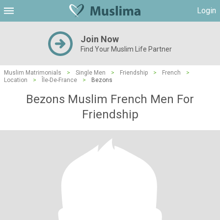
Login
Join Now
Find Your Muslim Life Partner
Muslim Matrimonials
>
Single Men
>
Friendship
>
French
>
Location
>
Île-De-France
>
Bezons
Bezons Muslim French Men For
Friendship