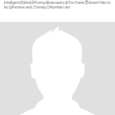
Intelligent😊​Kind,🤭​​Funny,😅sarcastic​,😬Too frank,😇​doesn't like to
lie,🤔​Pensive and 😶lonely,🙂Humble I am