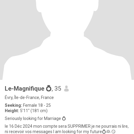
Le-Magnifique ​💍
, 35
Évry, Île-de-France, France
Seeking:
Female 18 - 25
Height:
5'11" (181 cm)
Seriously looking for Marriage 💍
le 16 Déc 2024 mon compte sera SUPPRIMER je ne pourrais ni lire,
ni recevoir vos messages I am looking for my future💍​👰 😏​​​