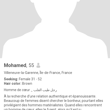
Mohamed
, 55
Villeneuve-la-Garenne, Île-de-France, France
Seeking:
Female 31 - 52
Hair color:
Brown
Homme de cœur _ رجل طيب القلب
À la recherche d’une relation authentique et épanouissante.
Beaucoup de femmes disent chercher le bonheur, pourtant elles
privilégient des hommes matérialistes. Quand elles rencontrent
un homme de cœur, elles le fuient, alors qu’il est ju