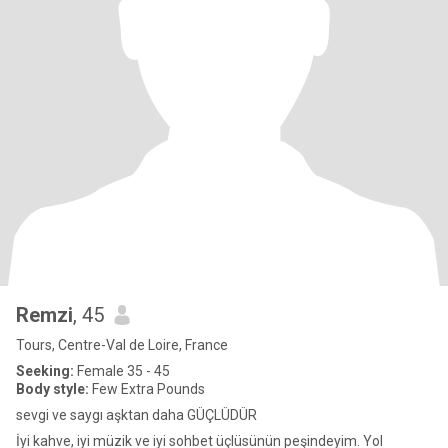
Remzi
, 45
Tours, Centre-Val de Loire, France
Seeking:
Female 35 - 45
Body style:
Few Extra Pounds
sevgi ve saygı aşktan daha GÜÇLÜDÜR
İyi kahve, iyi müzik ve iyi sohbet üçlüsünün peşindeyim. Yol