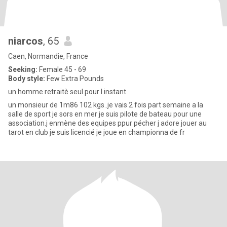
niarcos
, 65
Caen, Normandie, France
Seeking:
Female 45 - 69
Body style:
Few Extra Pounds
un homme retraitè seul pour l instant
un monsieur de 1m86 102 kgs..je vais 2 fois part semaine a la
salle de sport je sors en mer je suis pilote de bateau pour une
association.j enmène des equipes ppur pécher j adore jouer au
tarot en club je suis licencié je joue en championna de fr