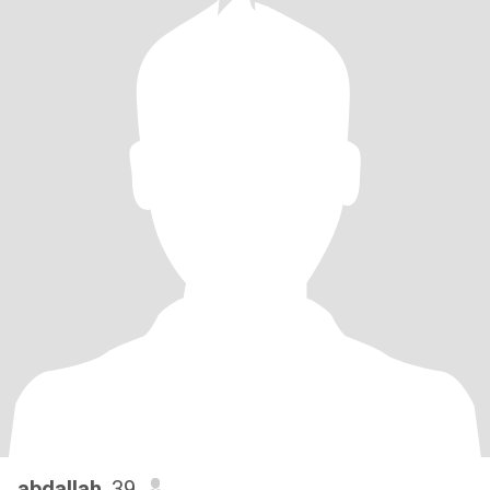
abdallah
, 39