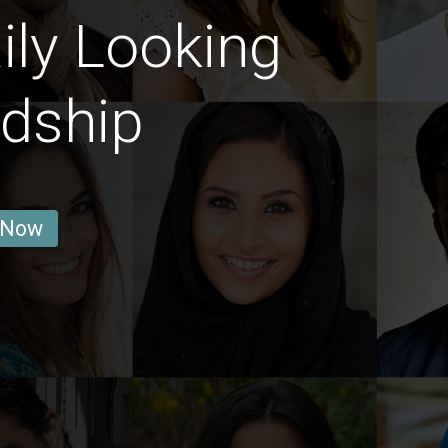
ily Looking
ndship
 Now