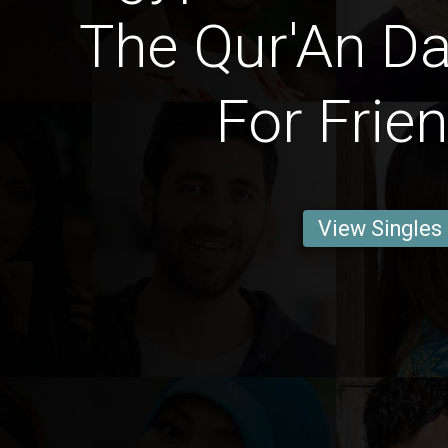
The Qur'An Da
For Frie
View Singles