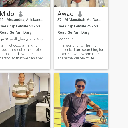
Mido
Awad
65
•
Alexandria, Al Iskandarīyah, Egypt
37
•
Al Manşūrah, Ad Daqahlīyah, Egypt
Seeking:
Female 50 - 60
Seeking:
Female 25 - 50
Read Qur'an:
Daily
Read Qur'an:
Daily
ربي رحمتك عمري اللي َكتوب خطا ولم يقبل التغير٦٤ س...
Leader37
I am not good at talking
"In a world full of fleeting
about the soul of a simple
moments, I am searching for
person, and I want this
a partner with whom I can
person so that we can spend
share the journey of life. I
the rest of my life together,
believe that love is not just
hopefully. Read; my file is fine
about passion, but about
I can't read it; e RSA; for you,
building a deep connection
because as for Egypt, I
based on trust and
subscribe in dollars and
understanding. I long for
transfer to the site
someone w
representative in Jordan,
and the state proofs exit or
transfer due to the County of
Trump. Pray be to God, I
pray for the five obligatory
prayers and the sunnah,
and fast on Mondays,
Thursdays, and the third of
the white days of every Arab
month. I fear God in dealings