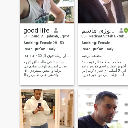
good life
محمدفوزي هاشم
51
•
Cairo, Al Qāhirah, Egypt
36
•
Madīnat Sittah Uktūbar, Al Jīzah, Egypt
Seeking:
Female 28 - 50
Seeking:
Female
Read Qur'an:
Daily
Read Qur'an:
Daily
مطبعةالزعيم
أبحث عن مطلقة او أرملة فوق ال 30 - جاد جدا
صاحب مطبعة الزعيم ب 6
جاد جدا في طلب الزواج ولا
أكتوبر عملت اسم كويس رغم
مجال لتضييع الوقت مقيم في
اني لا أمتلك أي شيء "رب إني
تركيا وأعيش بمفردي، اذا
لما أنزلت إلي من خير فقير "
وافقتي على طلبي رجاءً
أدعو الله كما ناداه موسى عليه
مراسلتي للتفاهم. أقدر المرأة
السلام . تقدم بي العمر ولا
واحترم أنوثتها وعاطفتها،
متلك مايؤهلني للتقدم للزواج لا
وسيم، رشيق، حنون،
أملك غير الدعاء .محمد فوزي
رومانسي، اهتم بمظهري،
هاشم وشهرتي الزعيم محمد
نظيف، احب الانطلاق وتمضية
فوزي
في كل ما هو مفيد وممتع، أكره