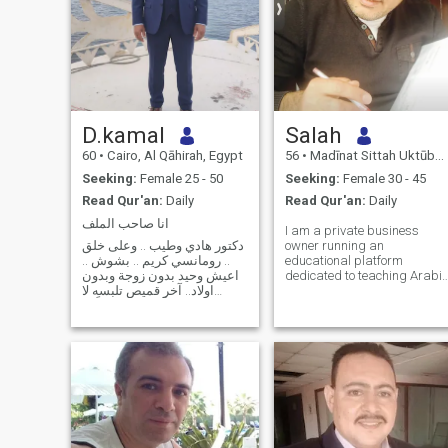
D.kamal
Salah
60
•
Cairo, Al Qāhirah, Egypt
56
•
Madīnat Sittah Uktūbar, Al Jīzah, Egypt
Seeking:
Female 25 - 50
Seeking:
Female 30 - 45
Read Qur'an:
Daily
Read Qur'an:
Daily
انا صاحب الملف
I am a private business
دكتور هادي وطيب .. وعلى خلق
owner running an
.. رومانسي كريم .. بشوش ..
educational platform
اعيش وحيد بدون زوجة وبدون
dedicated to teaching Arabic
اولاد.. آخر قميص تلبسه لا
and the Qur’an to non‑Arabic
جيوب له… لن تأخذ معك شيئاً إلا
speakers. I also work as a
اللحظات التي عشتها حقاً لا
teacher of Arabic and the
تؤجل السفر… لا تؤجل
Qur’an for non‑native
الضحكة… لا تؤجل الفرحة…
learners. I am a widower,
العمر يمضي عش اليوم… كل
and I deeply value sinceri
اليوم… بلا ذنب…