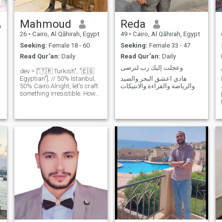
men around the world for a
partner :D :D :D) hopefully
you would see that I am a
Mahmoud
Reda
nice and a cool person :) In
26
•
Cairo, Al Qāhirah, Egypt
49
•
Cairo, Al Qāhirah, Egypt
addition to that, though I am
a little introvert which
Seeking:
Female 18 - 60
Seeking:
Female 33 - 47
matches well with my work,
Read Qur'an:
Daily
Read Qur'an:
Daily
still I am adventurous and
very social when needed :)
وعجلت إليك رب لترضى
dev = ["🇹🇷 Turkish", "🇪🇬
Egyptian"]; // 50% Istanbul,
هادي اعشق البحر والصيد
50% Cairo Alright, let's craft
والرياضة والقراءة والانتيكات
something irresistible. How
about this Early riser with a
knack for making mornings
unforgettable. I'm the guy
who'll charm you over coffee
and keep you guess