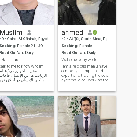
مدخن؛ لا اسمع الموسيقى او
الاغاني ؛ لا ارغب في الانجاب؛
مَرِح؛ مَرِن؛ أنيق؛ وسيم؛ طيّب؛
متعاون؛ كريم؛ انطوائي؛
مخلص؛ مريض سكري؛ صحتي
ممتازة و لله الحمد؛. غير ممكن
الاحتفاظ بحيوانات أو طيور في
Muslim
ahmed
البيت.
40
•
Cairo, Al Qāhirah, Egypt
42
•
Aţ Ţūr, South Sinai, Egypt
Seeking:
Female 21 - 30
Seeking:
Female
Read Qur'an:
Daily
Read Qur'an:
Daily
I Hate Liars
Welcome to my world
talk to me to know who im
Iam a relgious man ,i have
سئل " الخوارزمي" عالم
company for import and
الرياضيات عن الإنسان فأجاب
export and trading the solar
إذا كان الإنسان ذو أخلاق فهو
systems .also i work as the
=١ ‏وإذا كان الإنسان ذو جمال
teacher of the Holy
فأضف إلى الواحد صفراً
Quran,Arabic and islamic
وإذا كان ذو مال فأضف صفراً
studies in Alazhar .i keep in
١٠٠ ‏وإذا كان ذو حسب فأضف
my heart all the Holy Quran
صفراً =١٠٠٠ ‏فإذا ذهب العدد
Alhamdulilah .i love
happiness , sporting ,
traviling , and swiming .i am
very hopeful man .