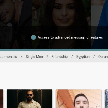
Access to advanced messaging features
trimonials
/
Single Men
/
Friendship
/
Egyptian
/
Quran