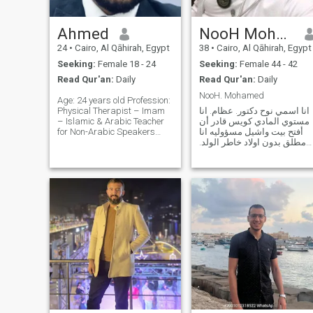
am financially stable and
will soon own a home that is
fully ready for living. I have
Ahmed
NooH Mohamed
never smoked or consumed
24
•
Cairo, Al Qāhirah, Egypt
38
•
Cairo, Al Qāhirah, Egypt
alcohol, and I take care of my
health through regular
Seeking:
Female 18 - 24
Seeking:
Female 44 - 42
exercise. this is a real and
Read Qur'an:
Daily
Read Qur'an:
Daily
not a fake profile/pics, I work
in the CNC machinery field
NooH. Mohamed
Age: 24 years old Profession:
"GraphicMan Innovations"
Physical Therapist – Imam
انا اسمي نوح دكتور. عظام. انا
page is where you can find
– Islamic & Arabic Teacher
مستوي المادي كويس قادر أن
me
for Non-Arabic Speakers
أفتح بيت واشيل مسؤوليه انا
Owner of online academy for
مطلق بدون اولاد خاطر الولد.
teaching quran, tajweed and
انا بدور علي علي عروسه سواء
Islamic studies. About Me: I
انسه أو مطلقه حتي لو معها
am a licensed physical
اولاد انا متقبل دا حتي نربيهم
therapist and a Quranic
سواااا واتجوزها جواز شرعي
scholar b
علي سنة الله ورسوله.