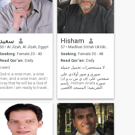
سعيد
Hisham
50
•
Al Jīzah, Al Jīzah, Egypt
57
•
Madīnat Sittah Uktūbar, Al Jīzah, Egypt
Seeking:
Female 25 - 40
Seeking:
Female 35 - 48
Read Qur'an:
Daily
Read Qur'an:
Daily
saeed
محجبة تصلي تصوم لا إنجاب لا مستحضرات تجميل جميلة
God is a wise man, a wise
صوري و صور أولادي على
man, and a wise man, and I
صفحتي على (ف ي س ب و ك)
pray that he will be a God of
بإسم: Hisham Arafa صورة
wisdom I am ready to travel
التعريفية؛ المسجد الأقصى
and I hope God will grant me
رقمي مذكور في خانة
good offspring and I am a
الموسيقى المفضلة مقيم في
resident of Egypt and I was
منطقة هضبة الاهرام مع ابنتي
a manager of an import
مهندسة 23 سنة و التي طالب
company I am currently
هندسة 21 سنة؛ مهندس
looking for a job I am 49
متقاعد؛ انفق من مدخراتي
years old and I have not been
الشخصية ؛ لست ثرياً؛ أعيش
fired
في مستوى اجتماعي ممتاز؛
المنزل مُجَهّز على اعلى
مستوى؛ ملتزم دينياً؛ غير