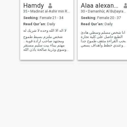
Hamdy
Alaa alexandran my Fac.Boo
35
•
Madinat al-Ashir min Ramadân, Ash Sharqīyah, Egypt
30
•
Damanhûr, Al Buḩayrah, Egypt
Seeking:
Female 21 - 34
Seeking:
Female 20 - 37
Read Qur'an:
Daily
Read Qur'an:
Daily
لا اله الا الله وحده لا شريك له
انا شخص مسلم وسطي هادئ
الطبع حاصل على كلية تجارة
شخص ملتزم بسيط طموح
بحب القراءة مثقف طموح جدا
ومجتهد صاحب ارادة قوية ..
وعندي خطط وأهداف بسعي
مهتم ببناء بيت سليم مستقر
لتحقيقها بحب الرياضه بلعب
وسوي وذرية صالحة باذن الله
كرة قدم وجيم وبحب الغطس
*ملحوظة* اذا حضرتك
والسباحة وكنت لاعب باسكت
مبتصليش الخمس فروض
بحب السفر وبحب التعرف على
فوقتها برجاء عدم المراسلة او
ناس وثقافات مختلفة بدور على
عدم الرد علي رسائلي ..
انسانه اشاركها حياتي ومس
*ملحوظة ٢* انا مش اخوان
ومليش اي انشطة سياسية
نهاااائي .. انا
Mohamed
محمد