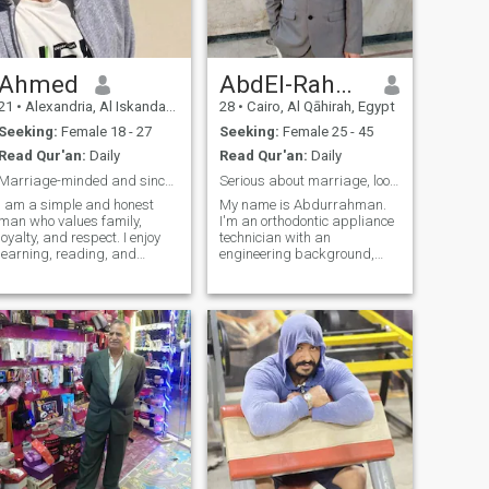
Ahmed
AbdEl-Rahman
21
•
Alexandria, Al Iskandarīyah, Egypt
28
•
Cairo, Al Qāhirah, Egypt
Seeking:
Female 18 - 27
Seeking:
Female 25 - 45
Read Qur'an:
Daily
Read Qur'an:
Daily
Marriage-minded and sincere
Serious about marriage, looking for a sincere life
I am a simple and honest
My name is Abdurrahman.
man who values family,
I'm an orthodontic appliance
loyalty, and respect. I enjoy
technician with an
learning, reading, and
engineering background,
staying active. I don’t drink or
based in Egypt. I'm a calm,
*****************************
smoke and live a clean
respectful, and serious man
lifestyle. I am looking for a
who values family, faith, and
serious relationship that will
personal development. I have
lead to marriage with a
a scientific mindset and I’m
caring a
passionate