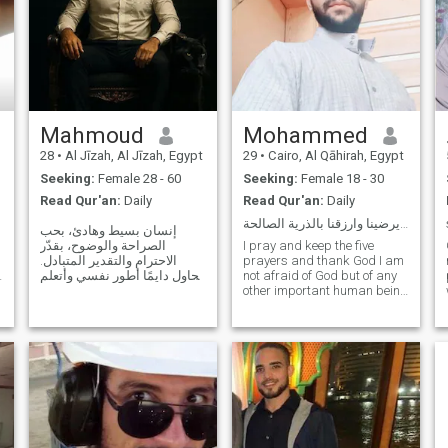
Mahmoud
Mohammed
28
•
Al Jīzah, Al Jīzah, Egypt
29
•
Cairo, Al Qāhirah, Egypt
Seeking:
Female 28 - 60
Seeking:
Female 18 - 30
Read Qur'an:
Daily
Read Qur'an:
Daily
يارب إختر لنا مايرضينا وارزقنا بالذرية الصالحة....
إنسان بسيط وهادئ، بحب
الصراحة والوضوح، بقدّر
I pray and keep the five
الاحترام والتقدير المتبادل.
prayers and thank God I am
بحاول دايمًا أطور نفسي وأتعلم
not afraid of God but of any
الجديد. الهوايات: الرياضة (بروح
other important human being
الجيم)، متابعة الأعمال الجديدة
he is the one who is the one
على السوشيال ميديا (عامل
who is the one who is the one
قناة على تيك توك وبحب الإبداع
who is the one who is the one
فيها)، والقراءة/السوشيال ميد
who is the one who is the one
who is the one who is the one
who is the one who is the one
who is the one who is the one
who is the one who I am a
wise man, a wise man, a
wise man I have ambitions,