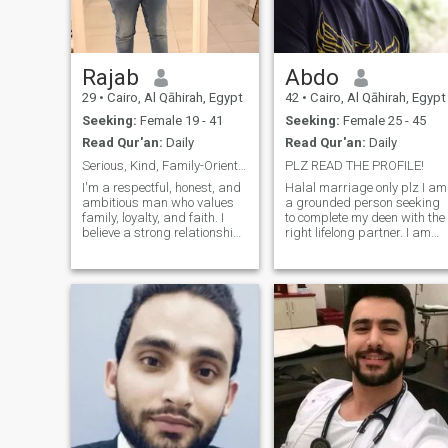
Rajab
Abdo
29
•
Cairo, Al Qāhirah, Egypt
42
•
Cairo, Al Qāhirah, Egypt
Seeking:
Female 19 - 41
Seeking:
Female 25 - 45
Read Qur'an:
Daily
Read Qur'an:
Daily
Serious, Kind, Family-Oriented Man
PLZ READ THE PROFILE!
I'm a respectful, honest, and
Halal marriage only plz I am
ambitious man who values
a grounded person seeking
family, loyalty, and faith. I
to complete my deen with the
believe a strong relationship
right lifelong partner. I am
is built on trust,
not attached to luxury and
understanding, and mutual
aim to focus on the Hereafter,
respect. I take care of my
using this dunya in the best
health, my mindset, and my
way to attain the Akhirah. I
future because I believe a
am often told that I look
good man
younger than my age. I am
fun, sincere, and consistent
in my worship—
alhamdulillah. I pray
regularly and attend the
mosque for four daily
prayers, including Fajr (all
the five at mosque during
Ramadan). Alhamdulillah I