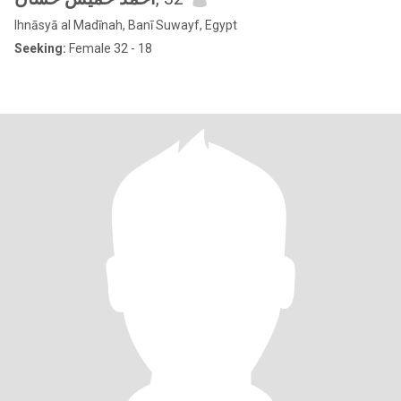
Ihnāsyā al Madīnah, Banī Suwayf, Egypt
Seeking:
Female 32 - 18