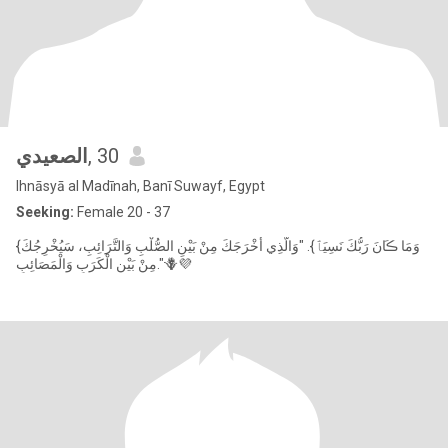
الصعيدي
, 30
Ihnāsyā al Madīnah, Banī Suwayf, Egypt
Seeking:
Female 20 - 37
{وَمَا ڪَانَ رَبُّكَ نَسِيَٱ}. "وَالَّذِي أَخْرَجَكَ مِنْ بَيْنِ الصُّلْبِ وَالتَّرَائِبِ، سَيُخْرِجُكَ
مِنْ بَيْنِ الْكَرَبِ وَالْمَصَائِبِ."🪻💜