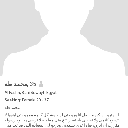
محمد طه
, 35
Al Fashn, Banī Suwayf, Egypt
Seeking:
Female 20 - 37
محمد طه
انا متزوج ولكن منفصل انا وزوجتي لديه مشاكل كبيره مع زوجتي اهمها لا
تسمع كلامي ولا تطعني باختصار بتاع مني معامله لا ترضى ربنا ولا رسوله
فقررت ان اتزوج فتاه اخرى تسعدني وترجع لي السعاده اللي ضاعت مني