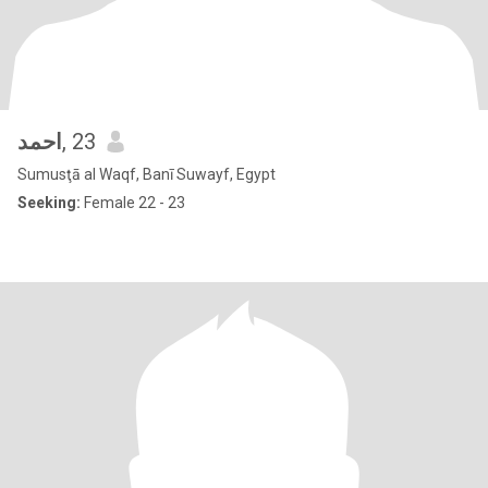
احمد
, 23
Sumusţā al Waqf, Banī Suwayf, Egypt
Seeking:
Female 22 - 23