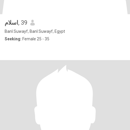
اسلام
, 39
Banī Suwayf, Banī Suwayf, Egypt
Seeking:
Female 25 - 35