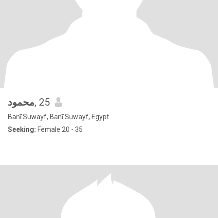
محمود
, 25
Banī Suwayf, Banī Suwayf, Egypt
Seeking:
Female 20 - 35