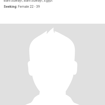
Banī Suwayf, Banī Suwayf, Egypt
Seeking:
Female 22 - 39