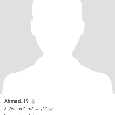
Ahmad
, 19
Al-Wāsitah, Banī Suwayf, Egypt