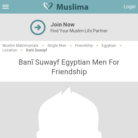
Login
Join Now
Find Your Muslim Life Partner
Muslim Matrimonials
>
Single Men
>
Friendship
>
Egyptian
>
Location
>
Banī Suwayf
Banī Suwayf Egyptian Men For
Friendship