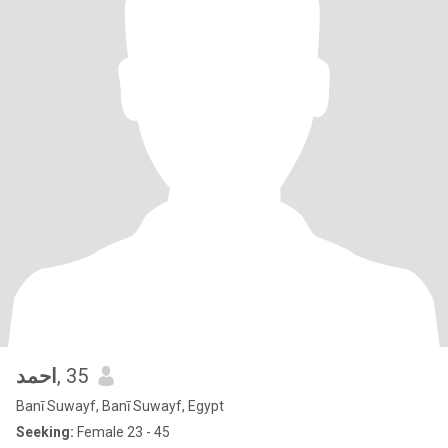
احمد
, 35
Banī Suwayf, Banī Suwayf, Egypt
Seeking:
Female 23 - 45