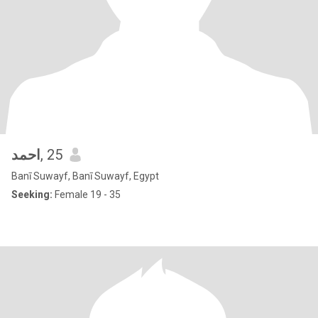
احمد
, 25
Banī Suwayf, Banī Suwayf, Egypt
Seeking:
Female 19 - 35