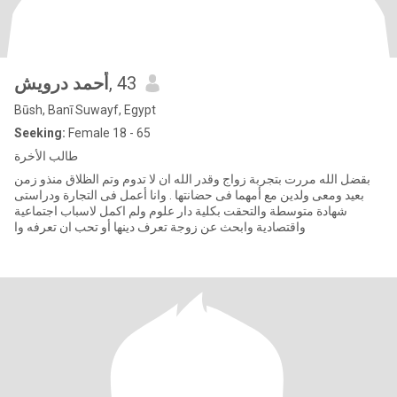
أحمد درويش
, 43
Būsh, Banī Suwayf, Egypt
Seeking:
Female 18 - 65
طالب الأخرة
بقضل الله مررت بتجربة زواج وقدر الله ان لا تدوم وتم الظلاق منذو زمن
بعيد ومعى ولدين مع أمهما فى حضانتها . وانا أعمل فى التجارة ودراستى
شهادة متوسطة والتحقت بكلية دار علوم ولم اكمل لاسباب اجتماعية
واقتصادية وابحث عن زوجة تعرف دينها أو تحب ان تعرفه وا