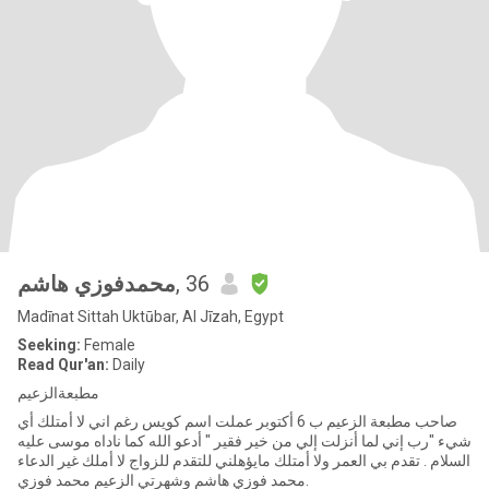
محمدفوزي هاشم
, 36
Madīnat Sittah Uktūbar, Al Jīzah, Egypt
Seeking:
Female
Read Qur'an:
Daily
مطبعةالزعيم
صاحب مطبعة الزعيم ب 6 أكتوبر عملت اسم كويس رغم اني لا أمتلك أي
شيء "رب إني لما أنزلت إلي من خير فقير " أدعو الله كما ناداه موسى عليه
السلام . تقدم بي العمر ولا أمتلك مايؤهلني للتقدم للزواج لا أملك غير الدعاء
.محمد فوزي هاشم وشهرتي الزعيم محمد فوزي