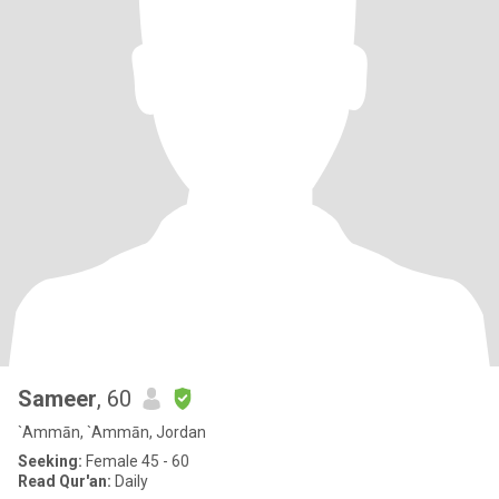
Sameer
, 60
`Ammān, `Ammān, Jordan
Seeking:
Female 45 - 60
Read Qur'an:
Daily