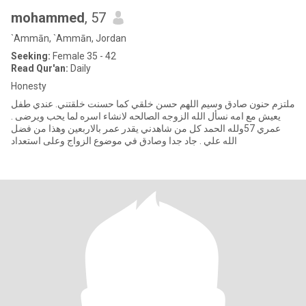
mohammed
, 57
`Ammān, `Ammān, Jordan
Seeking:
Female 35 - 42
Read Qur'an:
Daily
Honesty
ملتزم حنون صادق وسيم اللهم حسن خلقي كما حسنت خلقتني. عندي طفل
يعيش مع امه نسأل الله الزوجه الصالحه لانشاء اسره لما يحب ويرضى .
عمري 57ولله الحمد كل من شاهدني يقدر عمر بالاربعين وهذا من فضل
الله علي . جاد جدا وصادق في موضوع الزواج وعلى استعداد