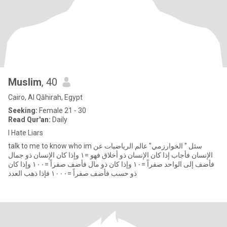
Muslim
, 40
Cairo, Al Qāhirah, Egypt
Seeking:
Female 21 - 30
Read Qur'an:
Daily
I Hate Liars
talk to me to know who im سئل " الخوارزمي" عالم الرياضيات عن
الإنسان فأجاب إذا كان الإنسان ذو أخلاق فهو =١ ‏وإذا كان الإنسان ذو جمال
فأضف إلى الواحد صفراً =١٠ وإذا كان ذو مال فأضف صفراً =١٠٠ ‏وإذا كان
ذو حسب فأضف صفراً =١٠٠٠ ‏فإذا ذهب العدد