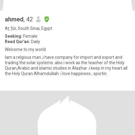
ahmed
, 42
Aţ Ţūr, South Sinai, Egypt
Seeking:
Female
Read Qur'an:
Daily
Welcome to my world
Iam a relgious man ,i have company for import and export and
trading the solar systems .also i work as the teacher of the Holy
Quran,Arabic and islamic studies in Alazhar .i keep in my heart all
the Holy Quran Alhamdulilah .i love happiness , sportin