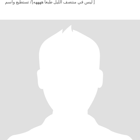
[ ليس في منتصف الليل طبعا ههههه]/ تستطيع وأسم