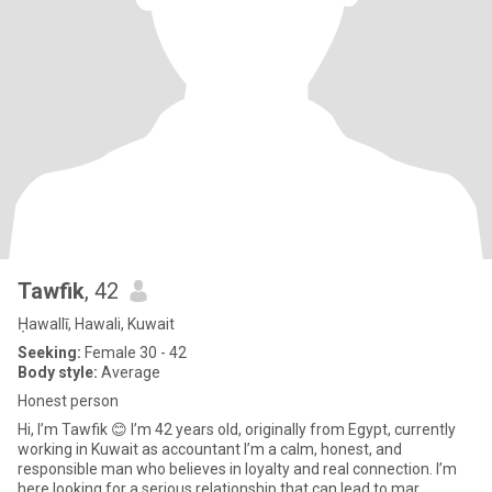
Tawfik
, 42
Ḥawallī, Hawali, Kuwait
Seeking:
Female 30 - 42
Body style:
Average
Honest person
Hi, I’m Tawfik 😊 I’m 42 years old, originally from Egypt, currently
working in Kuwait as accountant I’m a calm, honest, and
responsible man who believes in loyalty and real connection. I’m
here looking for a serious relationship that can lead to mar