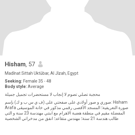
Hisham
, 57
Madīnat Sittah Uktūbar, Al Jīzah, Egypt
Seeking:
Female 35 - 48
Body style:
Average
محجبة تصلي تصوم لا إنجاب لا مستحضرات تجميل جميلة
صوري و صور أولادي على صفحتي على (ف ي س ب و ك) بإسم: Hisham
Arafa صورة التعريفية؛ المسجد الأقصى رقمي مذكور في خانة الموسيقى
المفضلة مقيم في منطقة هضبة الاهرام مع ابنتي مهندسة 23 سنة و التي
طالب هندسة 21 سنة؛ مهندس متقاعد؛ انفق من مدخراتي الشخصية