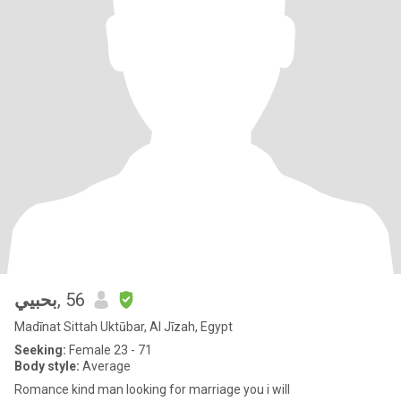
بحبيي
, 56
Madīnat Sittah Uktūbar, Al Jīzah, Egypt
Seeking:
Female 23 - 71
Body style:
Average
Romance kind man looking for marriage you i will