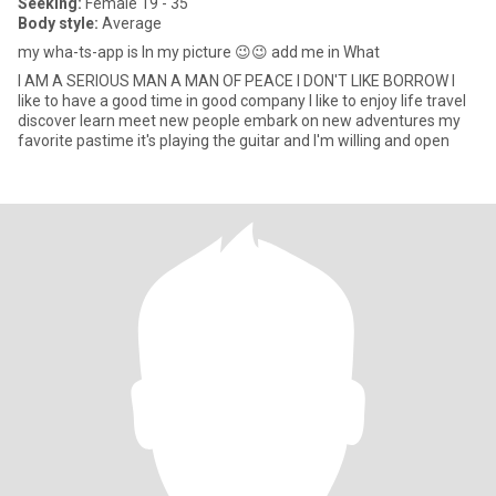
Seeking:
Female 19 - 35
Body style:
Average
my wha-ts-app is In my picture 😉😉 add me in What
I AM A SERIOUS MAN A MAN OF PEACE I DON'T LIKE BORROW I
like to have a good time in good company I like to enjoy life travel
discover learn meet new people embark on new adventures my
favorite pastime it's playing the guitar and I'm willing and open