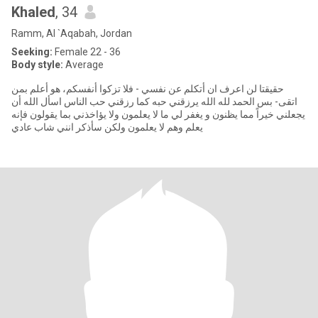
Khaled
, 34
Ramm, Al `Aqabah, Jordan
Seeking:
Female 22 - 36
Body style:
Average
حقيقتا لن اعرف ان أتكلم عن نفسي - فلا تزكوا أنفسكم، هو أعلم بمن
اتقى- بس الحمد لله الله يرزقني حبه كما رزقني حب الناس اسأل الله أن
يجعلني خيراً مما يظنون و يغفر لي ما لا يعلمون ولا يؤاخذني بما يقولون فإنه
يعلم وهم لا يعلمون ولكن سأذكر انني شاب عادي