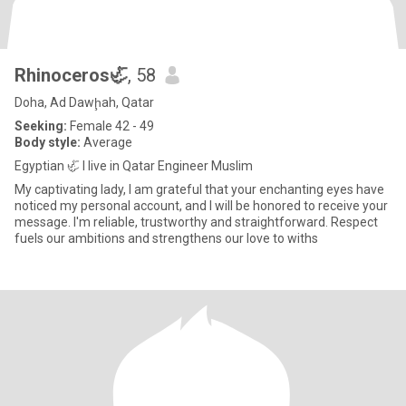
Rhinoceros🦏
, 58
Doha, Ad Dawḩah, Qatar
Seeking:
Female 42 - 49
Body style:
Average
Egyptian 🦏 I live in Qatar Engineer Muslim
My captivating lady, I am grateful that your enchanting eyes have
noticed my personal account, and I will be honored to receive your
message. I'm reliable, trustworthy and straightforward. Respect
fuels our ambitions and strengthens our love to withs