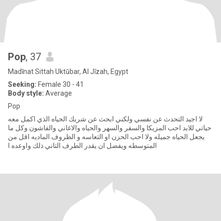
Pop
, 37
Madīnat Sittah Uktūbar, Al Jīzah, Egypt
Seeking:
Female 30 - 41
Body style:
Average
Pop
لا اجيد التحدث عن نفسي ولكني ابحث عن شريك الحياه الذي اكمل معه
حياتي للابد احب المزيكا والسفر والسهر والحياه والاغاني والفاشون وكل ما
يجعل الحياه جميله ولا احب الحزن او التعاسه و الظروف الماديه اقل من
المتوسطه ويفضل ان يقدر الطرف التاني ذلك واوعده ا