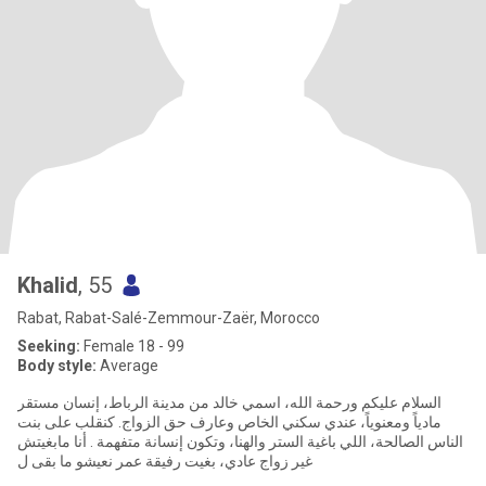
Khalid
, 55
Rabat, Rabat-Salé-Zemmour-Zaër, Morocco
Seeking:
Female 18 - 99
Body style:
Average
السلام عليكم ورحمة الله، اسمي خالد من مدينة الرباط، إنسان مستقر
مادياً ومعنوياً، عندي سكني الخاص وعارف حق الزواج. ​كنقلب على بنت
الناس الصالحة، اللي باغية الستر والهنا، وتكون إنسانة متفهمة . أنا مابغيتش
غير زواج عادي، بغيت رفيقة عمر نعيشو ما بقى ل