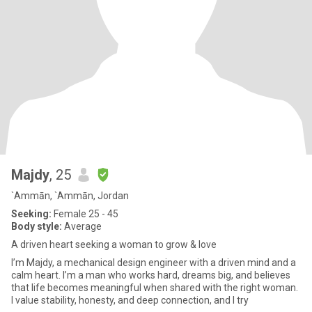
Majdy
, 25
`Ammān, `Ammān, Jordan
Seeking:
Female 25 - 45
Body style:
Average
A driven heart seeking a woman to grow & love
I’m Majdy, a mechanical design engineer with a driven mind and a
calm heart. I’m a man who works hard, dreams big, and believes
that life becomes meaningful when shared with the right woman.
I value stability, honesty, and deep connection, and I try