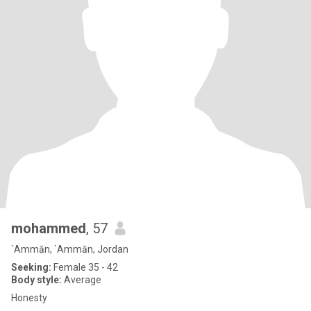
mohammed
, 57
`Ammān, `Ammān, Jordan
Seeking:
Female 35 - 42
Body style:
Average
Honesty