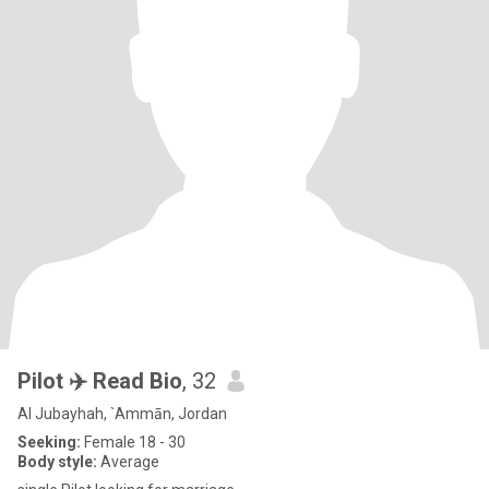
Pilot ✈️ Read Bio
, 32
Al Jubayhah, `Ammān, Jordan
Seeking:
Female 18 - 30
Body style:
Average