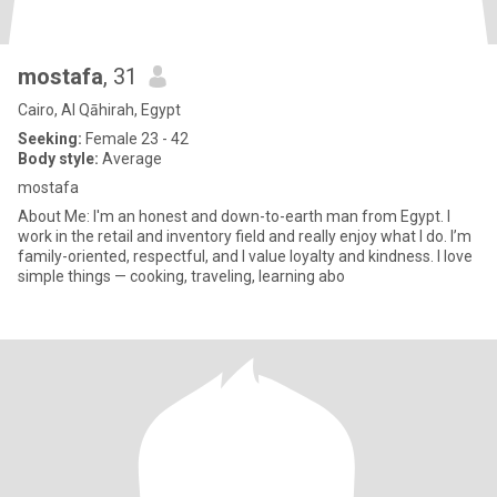
mostafa
, 31
Cairo, Al Qāhirah, Egypt
Seeking:
Female 23 - 42
Body style:
Average
mostafa
About Me: I'm an honest and down-to-earth man from Egypt. I
work in the retail and inventory field and really enjoy what I do. I’m
family-oriented, respectful, and I value loyalty and kindness. I love
simple things — cooking, traveling, learning abo