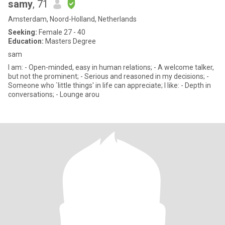
samy
, 71
Amsterdam, Noord-Holland, Netherlands
Seeking:
Female 27 - 40
Education:
Masters Degree
sam
I am: - Open-minded, easy in human relations; - A welcome talker,
but not the prominent; - Serious and reasoned in my decisions; -
Someone who `little things' in life can appreciate; I like: - Depth in
conversations; - Lounge arou