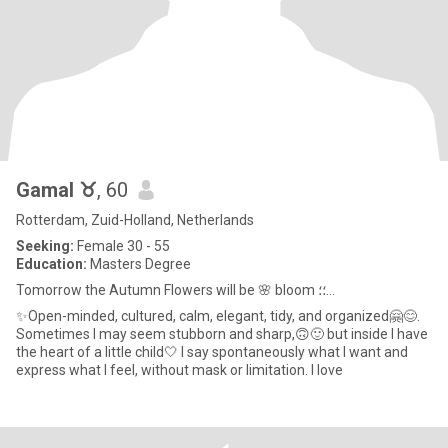
Gamal ♉
, 60
Rotterdam, Zuid-Holland, Netherlands
Seeking:
Female 30 - 55
Education:
Masters Degree
Tomorrow the Autumn Flowers will be 🌸 bloom ؛؛...
✨️Open-minded, cultured, calm, elegant, tidy, and organized🤗😊.
Sometimes I may seem stubborn and sharp,🙃🙂 but inside I have
the heart of a little child🤍 I say spontaneously what I want and
express what I feel, without mask or limitation. I love