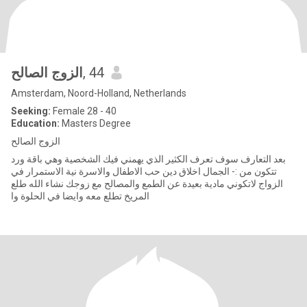
الزوج الصالح
, 44
Amsterdam, Noord-Holland, Netherlands
Seeking:
Female 28 - 40
Education:
Masters Degree
الزوج الصالح
بعد التعارف سوف تعرف الكثير الذي يهمني فيك الشخصية وهي باقة ورد
تتكون من :- الجمال اخلاق دين حب الاطفال والاسرة نية الاستمرار في
الزواج لاتكوني مادية بعيدة عن الطمع والمصالح مع زوجك نشاء الله طلع
المريخ تطلع معه وايضا في الحلوة وا