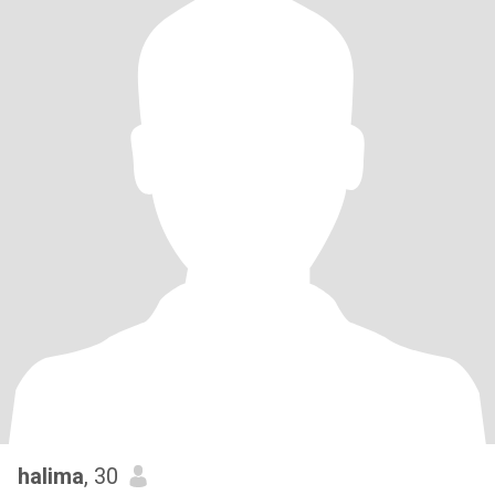
halima
, 30