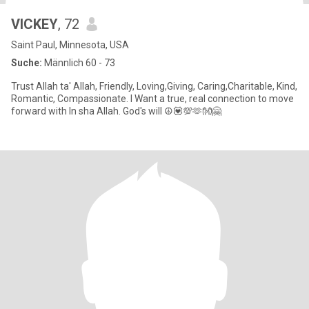
VICKEY
, 72
Saint Paul, Minnesota, USA
Suche:
Männlich 60 - 73
Trust Allah ta' Allah, Friendly, Loving,Giving, Caring,Charitable, Kind,
Romantic, Compassionate. l Want a true, real connection to move
forward with In sha Allah. God's will ☮️💟💯🫶👐🤗