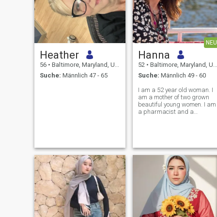
NEU
Heather
Hanna
56
•
Baltimore, Maryland, USA
52
•
Baltimore, Maryland, USA
Suche:
Männlich 47 - 65
Suche:
Männlich 49 - 60
I am a 52 year old woman. I
am a mother of two grown
beautiful young women. I am
a pharmacist and a
business owner. I am looking
for a true partnership based
on love and true kindness
between two people trying to
build a life together