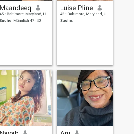
Maandeeq
Luise Pline
45
•
Baltimore, Maryland, USA
42
•
Baltimore, Maryland, USA
Suche:
Männlich 47 - 52
Suche:
Nayab
Ani