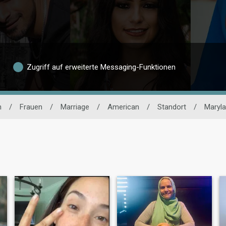
Zugriff auf erweiterte Messaging-Funktionen
n
/
Frauen
/
Marriage
/
American
/
Standort
/
Maryl