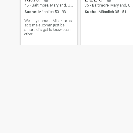
45
•
Baltimore, Maryland, USA
36
•
Baltimore, Maryland, USA
Suche:
Männlich 50 - 93
Suche:
Männlich 35 - 51
Well my name is Millskiaraa
at g male..comm just be
smart let’s get to know each
other
Sultana
Jennifer
41
•
Baltimore, Maryland, USA
45
•
Baltimore, Maryland, USA