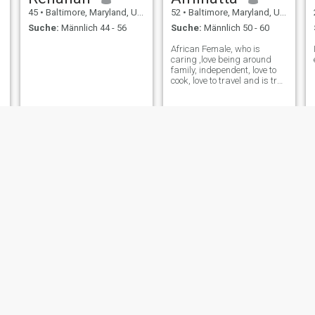
45
•
Baltimore, Maryland, USA
52
•
Baltimore, Maryland, USA
Suche:
Männlich 44 - 56
Suche:
Männlich 50 - 60
African Female, who is
caring ,love being around
family, independent, love to
cook, love to travel and is true
to my deen.
Linaa
Georgia Lloyd
26
•
Baltimore, Maryland, USA
33
•
Baltimore, Maryland, USA