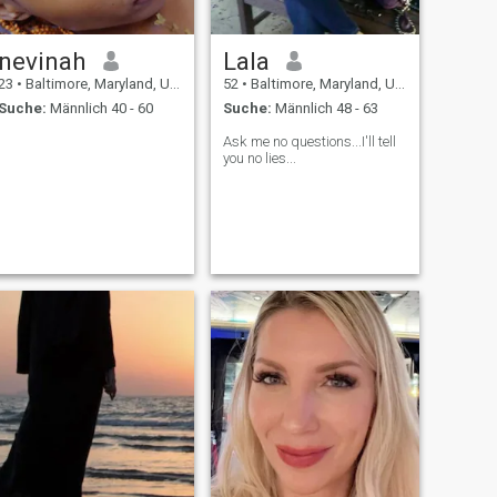
nevinah
Lala
23
•
Baltimore, Maryland, USA
52
•
Baltimore, Maryland, USA
Suche:
Männlich 40 - 60
Suche:
Männlich 48 - 63
Ask me no questions...I'll tell
you no lies...