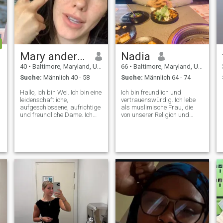
Mary anderson
Nadia
40
•
Baltimore, Maryland, USA
66
•
Baltimore, Maryland, USA
Suche:
Männlich 40 - 58
Suche:
Männlich 64 - 74
Hallo, ich bin Wei. Ich bin eine
Ich bin freundlich und
leidenschaftliche,
vertrauenswürdig. Ich lebe
aufgeschlossene, aufrichtige
als muslimische Frau, die
und freundliche Dame. Ich
von unserer Religion und
war früher Mittelschullehrer,
ihren Lehren geleitet wird. Ich
aber später beschloss ich,
versuche, mein Bestes in
einen mutigen Schritt zu
diesem Leben zu geben, weil
machen und mich auf den
ich glaube, dass das
unternehmerischen Weg zu
Jenseits unsere ewige
begeben. Jetzt bin ich auf
Ruhestätte ist. Das Leben ist
dem Gebiet der
nichts als ein Traum, und es
Biotechnologie tätig, wobei
geht so schnell im
ich mich speziell auf
Handumdrehen vorbei. Ich
Leberzellen und die
bin auch süß und liebevoll,
Gesundheitsindustrie
intelligent und aufrichtig.
konzentriere. Diese Arbeit ist
sowohl anspruchsvoll als
auch lohnend, da sie mir