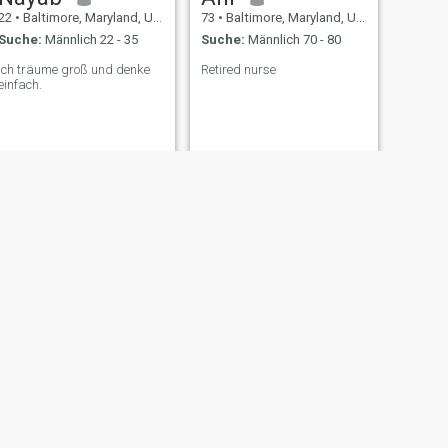
22
•
Baltimore, Maryland, USA
73
•
Baltimore, Maryland, USA
Suche:
Männlich 22 - 35
Suche:
Männlich 70 - 80
Ich träume groß und denke
Retired nurse
einfach.
WEITER
Fariha
48
•
Baltimore, Maryland, USA