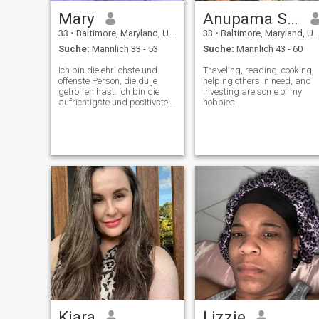
Mary
Anupama Shah
33
•
Baltimore, Maryland, USA
33
•
Baltimore, Maryland, USA
Suche:
Männlich 33 - 53
Suche:
Männlich 43 - 60
Ich bin die ehrlichste und
Traveling, reading, cooking,
offenste Person, die du je
helping others in need, and
getroffen hast. Ich bin die
investing are some of my
aufrichtigste und positivste,
hobbies
aufgeschlossene, heiße und
leidenschaftlichste Frau für
einen Mann). Mein Ziel ist es,
wahre Liebe zu finden und
eine harmonische Beziehung
zu schaffen! Mein Herz ist
voller Emotionen, die ich teilen
möchte. Ich glaube, wir
machen selbst Glück! Meine
Natur ist optimistisch,
zärtlich und freudig! Ich lebe
positiv und versuche immer,
ein Lächeln auf den Lippen
zu halten.
Kiara
Lizzie