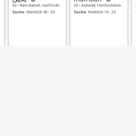
50
•
New Barnet, Hertfordshire, Grossbritannien
20
•
Ashwell, Hertfordshire, Grossbritannien
Suche:
Männlich 40 - 30
Suche:
Weiblich 19 - 20
Anam
naj
33
•
Stevenage, Hertfordshire, Grossbritannien
25
•
Barnet, Hertfordshire, Grossbritannien