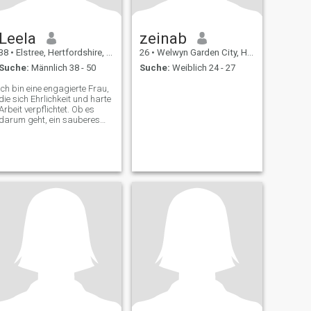
Leela
zeinab
38
•
Elstree, Hertfordshire, Grossbritannien
26
•
Welwyn Garden City, Hertfordshire, Grossbritannien
Suche:
Männlich 38 - 50
Suche:
Weiblich 24 - 27
Ich bin eine engagierte Frau,
die sich Ehrlichkeit und harte
Arbeit verpflichtet. Ob es
darum geht, ein sauberes
Zuhause zu pflegen, meine
Kinder zu pflegen oder in
meinen beruflichen
Bemühungen herausragende
Leistungen zu erbringen, ich
lege großen Wert darauf,
den Komfort und das
Wohlbefinden meiner Familie
zu gewährleisten