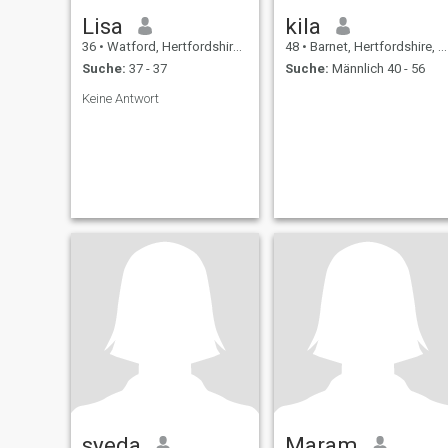
Lisa
kila
36
•
Watford, Hertfordshire, Grossbritannien
48
•
Barnet, Hertfordshire, Grossbritannien
Suche:
37 - 37
Suche:
Männlich 40 - 56
Keine Antwort
syeda
Maram