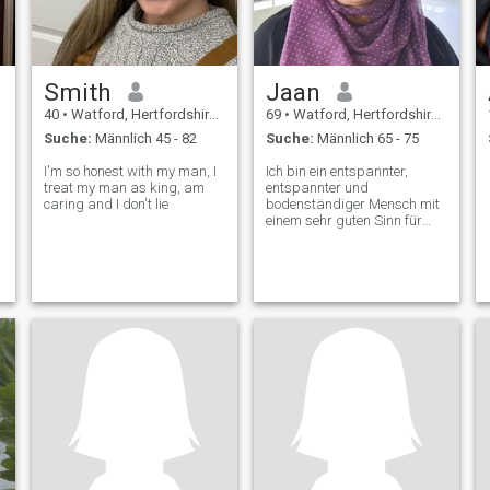
Smith
Jaan
40
•
Watford, Hertfordshire, Grossbritannien
69
•
Watford, Hertfordshire, Grossbritannien
Suche:
Männlich 45 - 82
Suche:
Männlich 65 - 75
I'm so honest with my man, I
Ich bin ein entspannter,
treat my man as king, am
entspannter und
caring and I don't lie
bodenständiger Mensch mit
einem sehr guten Sinn für
Humor. \NIch bin freundlich
und fürsorglich \NIch bin ein
übertriebener Mensch
(versuche, das zu ändern)
\NIch mag Reisen, Lesen,
Kochen und vor allem
glücklich sein es gibt genug
elende Menschen in dieser
Welt, ich möchte nicht einer
von ihnen sein 🤷‍♀️🤦‍♀️