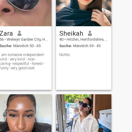
Zara
Sheikah
56
•
Welwyn Garden City, Hertfordshire, Grossbritannien
40
•
Hitchin, Hertfordshire, Grossbritannien
Suche:
Männlich 50 - 65
Suche:
Männlich 39 - 45
I am someone independent-
Nichts
kind - very kind - nice -
caring- respectful - honest -
funny -very good cook