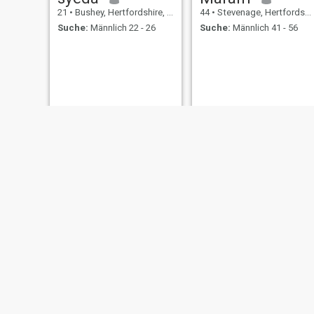
21
•
Bushey, Hertfordshire, Grossbritannien
44
•
Stevenage, Hertfordshire, Grossbritannien
Suche:
Männlich 22 - 26
Suche:
Männlich 41 - 56
Ayesha
Emily
31
•
Stevenage, Hertfordshire, Grossbritannien
32
•
St. Albans, Hertfordshire, Grossbritannien