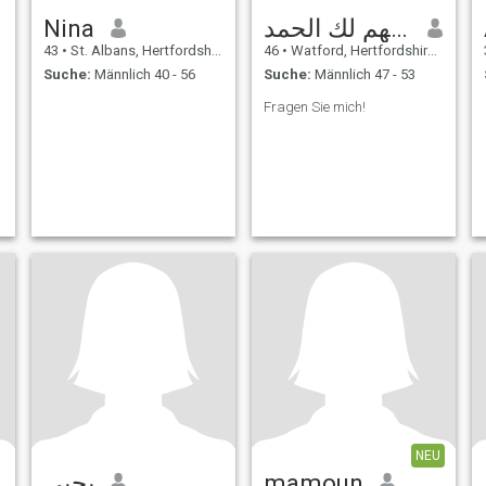
Nina
اللهم لك الحمد
43
•
St. Albans, Hertfordshire, Grossbritannien
46
•
Watford, Hertfordshire, Grossbritannien
Suche:
Männlich 40 - 56
Suche:
Männlich 47 - 53
Fragen Sie mich!
NEU
يحيى
mamoun