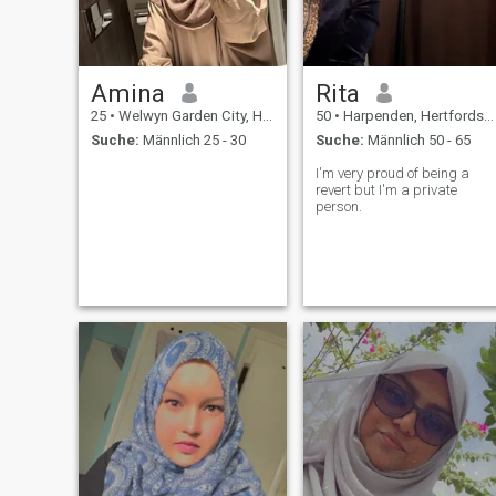
Amina
Rita
25
•
Welwyn Garden City, Hertfordshire, Grossbritannien
50
•
Harpenden, Hertfordshire, Grossbritannien
Suche:
Männlich 25 - 30
Suche:
Männlich 50 - 65
I'm very proud of being a
revert but I'm a private
person.