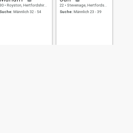
30
•
Royston, Hertfordshire, Grossbritannien
22
•
Stevenage, Hertfordshire, Grossbritannien
Suche:
Männlich 32 - 54
Suche:
Männlich 23 - 39
WEITER
Adila
48
•
Stevenage, Hertfordshire, Grossbritannien