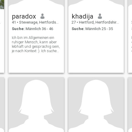
paradox
khadija
41
•
Stevenage, Hertfordshire, Grossbritannien
27
•
Hertford, Hertfordshire, Grossbritannien
Suche:
Männlich 36 - 46
Suche:
Männlich 25 - 35
Ich bin im Allgemeinen ein
ruhiger Mensch, kann aber
lebhaft und gesprächig sein,
je nach Kontext :). Ich suche
nach Gelegenheiten, die es
mir ermöglichen, Ideen zu
lernen und auszutauschen.
Ich bin jemand mit einem
kritischen Verstand, der
Herausforderungen im Leben
gegenüberstand. Ich
erkunde gerne die
Landschaft und idyllische
Dörfer. Ich liebe es, mit
meiner Schwester lange
Spaziergänge zu machen.
Und wird zum Geek, wenn es
Wissenschaft ist.