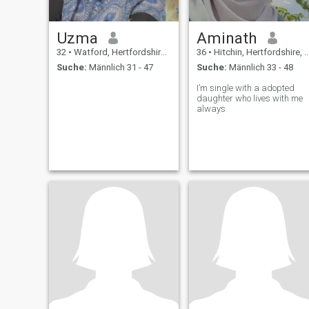
Uzma
Aminath
32
•
Watford, Hertfordshire, Grossbritannien
36
•
Hitchin, Hertfordshire, Grossbritannien
Suche:
Männlich 31 - 47
Suche:
Männlich 33 - 48
I’m single with a adopted
daughter who lives with me
always