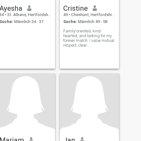
Ayesha
Cristine
34
•
St. Albans, Hertfordshire, Grossbritannien
49
•
Cheshunt, Hertfordshire, Grossbritannien
Suche:
Männlich 34 - 37
Suche:
Männlich 49 - 58
Family-oriented, kind-
hearted, and looking for my
forever match. I value mutual
respect, clear
communication, and
traditional roles. I bring
loyalty, warmth, and full
support to the table.
Mariam
Jan