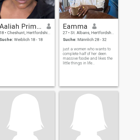
Aaliah Primas
Eamma
18
•
Cheshunt, Hertfordshire, Grossbritannien
27
•
St. Albans, Hertfordshire, Grossbritannien
Suche:
Weiblich 18 - 18
Suche:
Männlich 28 - 32
just a women who wants to
complete half of her deen.
massive foodie and likes the
little things in life
alhamdulillah. family means
everything to me too