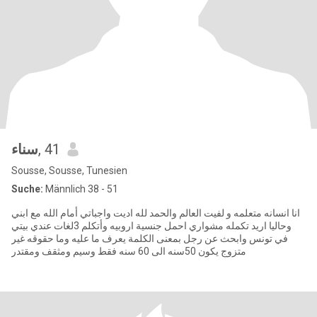
سناء
, 41
Sousse, Sousse, Tunesien
Suche:
Männlich 38 - 51
انا انسانه متعلمه و لفيت العالم والحمد لله اديت واجباتي أمام الله مع ابني
وحاليا اريد تكمله مشواري احمل جنسية اروبيه وأتكلم 3لغات عندي بيتي
في تونس وابحث عن رجل بمعنى الكلمة يعرف ما عليه وما حقوقه غير
متزوج يكون 50سنه الى 60 سنه فقط وسيم ومثقف ومقتدر