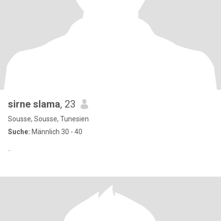
sirne slama
, 23
Sousse, Sousse, Tunesien
Suche:
Männlich 30 - 40
..