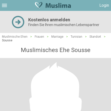
Login
Kostenlos anmelden
Finden Sie Ihren muslimischen Lebenspartner
Muslimische Ehen
>
Frauen
>
Marriage
>
Tunisian
>
Standort
>
Sousse
Muslimisches Ehe Sousse