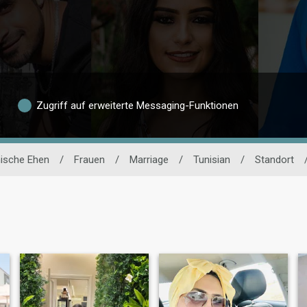
Zugriff auf erweiterte Messaging-Funktionen
ische Ehen
/
Frauen
/
Marriage
/
Tunisian
/
Standort