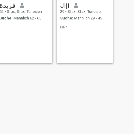
فريدة
Jiji
62
•
Sfax, Sfax, Tunesien
29
•
Sfax, Sfax, Tunesien
Suche:
Männlich 62 - 65
Suche:
Männlich 29 - 45
Nein
WEITER
Takwa