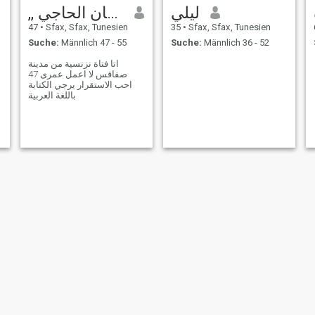
ليلي
,, ايمان الحاجي
47
•
Sfax, Sfax, Tunesien
35
•
Sfax, Sfax, Tunesien
Suche:
Männlich 47 - 55
Suche:
Männlich 36 - 52
اتا فتاة نزنسية من مدينة
صفاقس لا اعمل عمرى 47
احب الاستقرار يرجي الكتابة
باللغة العربية
....
emna