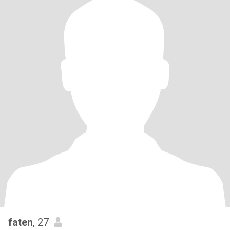
faten
, 27