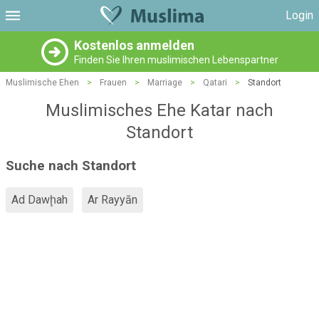
Login
Kostenlos anmelden
Finden Sie Ihren muslimischen Lebenspartner
Muslimische Ehen
>
Frauen
>
Marriage
>
Qatari
>
Standort
Muslimisches Ehe Katar nach
Standort
Suche nach Standort
Ad Dawḩah
Ar Rayyān