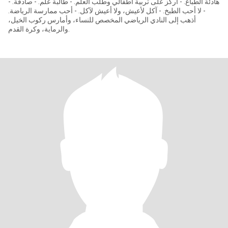
- هادئة الطباع. - أركز على تربية أطفالي وطلب العلم. - طالبة علم. - صادقة.
- لا أحب الطبخ. - آكل لأعيش، ولا أعيش لآكل. - أحب ممارسة الرياضة.
أذهب إلى النادي الرياضي المخصص للنساء، وأمارس ركوب الخيل،
والرماية، وكرة القدم.