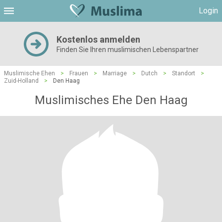
Login
Kostenlos anmelden
Finden Sie Ihren muslimischen Lebenspartner
Muslimische Ehen
>
Frauen
>
Marriage
>
Dutch
>
Standort
>
Zuid-Holland
>
Den Haag
Muslimisches Ehe Den Haag