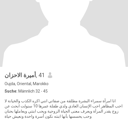
أميرة الاحزان
, 41
Oujda, Oriental, Marokko
Suche:
Männlich 32 - 45
انا امرأة سمراء البشرة مطلقة من صفاتي انني اكره الكذب والخيانة لا
احب المظاهر احب الإنسان العادي ولدي طفلة عمرها 10 سنولت ابحث عن
زوج يقدر المرأة ويعرف معنى الحياة الزوجية ويحب ابنتي ويعاملها بحنان
وحب يحسسها بأنها ابنته نكون أسرة واحدة ونعيش حياة