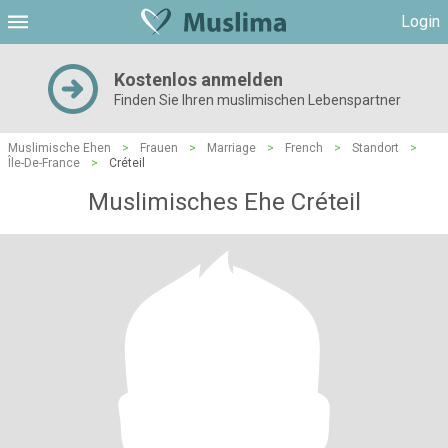
Login
Kostenlos anmelden
Finden Sie Ihren muslimischen Lebenspartner
Muslimische Ehen
>
Frauen
>
Marriage
>
French
>
Standort
>
Île-De-France
>
Créteil
Muslimisches Ehe Créteil