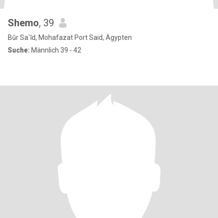
Shemo
, 39
Būr Sa`īd, Mohafazat Port Said, Ägypten
Suche:
Männlich 39 - 42