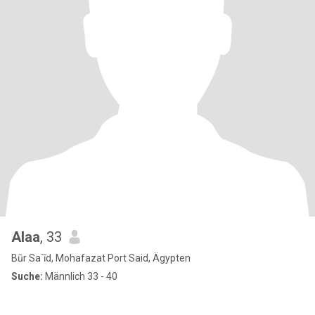
Alaa
, 33
Būr Sa`īd, Mohafazat Port Said, Ägypten
Suche:
Männlich 33 - 40