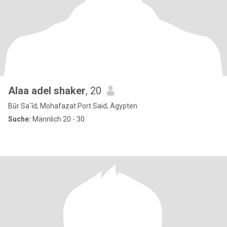
Alaa adel shaker
, 20
Būr Sa`īd, Mohafazat Port Said, Ägypten
Suche:
Männlich 20 - 30