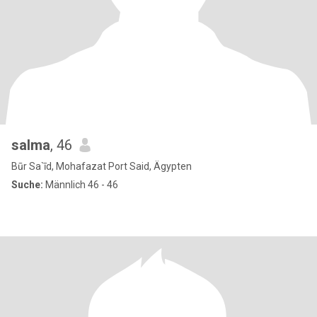
salma
, 46
Būr Sa`īd, Mohafazat Port Said, Ägypten
Suche:
Männlich 46 - 46