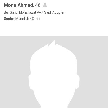
Mona Ahmed
, 46
Būr Sa`īd, Mohafazat Port Said, Ägypten
Suche:
Männlich 43 - 55