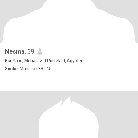
Nesma
, 39
Būr Sa`īd, Mohafazat Port Said, Ägypten
Suche:
Männlich 38 - 45