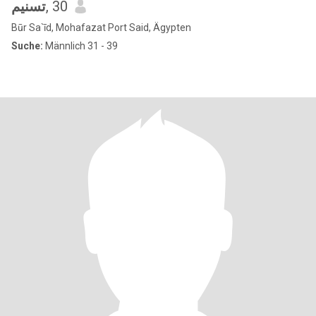
تسنيم
, 30
Būr Sa`īd, Mohafazat Port Said, Ägypten
Suche:
Männlich 31 - 39