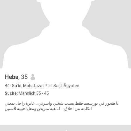
Heba
, 35
Būr Sa`īd, Mohafazat Port Said, Ägypten
Suche:
Männlich 35 - 45
انا هتجوز في بورسعيد فقط بسبب شغلي واسرتي... عايزة راجل بمعني
الكلمة من اخلاق.... انا هبة تمريض ومعايا حبيبة 8سنين