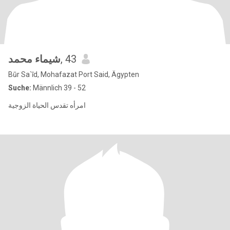
شيماء محمد
, 43
Būr Sa`īd, Mohafazat Port Said, Ägypten
Suche:
Männlich 39 - 52
امرأه تقدس الحياة الزوجية