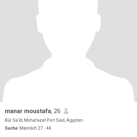
manar moustafa
, 26
Būr Sa`īd, Mohafazat Port Said, Ägypten
Suche:
Männlich 27 - 44