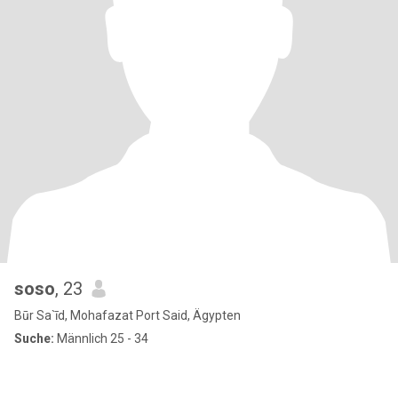
soso
, 23
Būr Sa`īd, Mohafazat Port Said, Ägypten
Suche:
Männlich 25 - 34