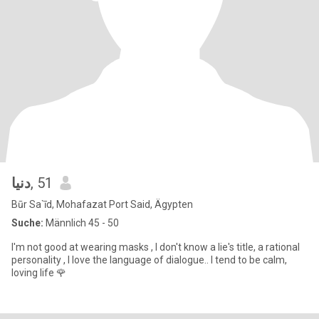
دنيا
, 51
Būr Sa`īd, Mohafazat Port Said, Ägypten
Suche:
Männlich 45 - 50
I'm not good at wearing masks , I don't know a lie's title, a rational
personality , I love the language of dialogue.. I tend to be calm,
loving life 🌹