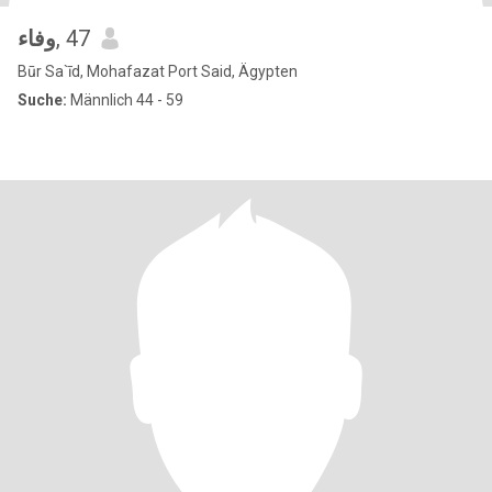
وفاء
, 47
Būr Sa`īd, Mohafazat Port Said, Ägypten
Suche:
Männlich 44 - 59