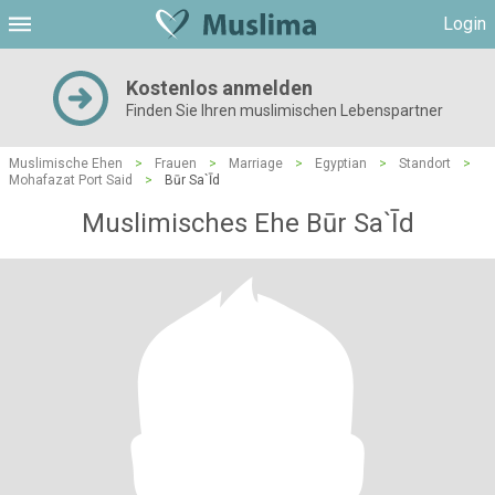
Login
Kostenlos anmelden
Finden Sie Ihren muslimischen Lebenspartner
Muslimische Ehen
>
Frauen
>
Marriage
>
Egyptian
>
Standort
>
Mohafazat Port Said
>
Būr Sa`Īd
Muslimisches Ehe Būr Sa`Īd