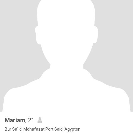
Mariam
, 21
Būr Sa`īd, Mohafazat Port Said, Ägypten