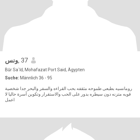
ونس
, 37
Būr Sa`īd, Mohafazat Port Said, Ägypten
Suche:
Männlich 36 - 95
رومانسيه بطبعى طموحه مثقفه بحب القراءه والسفر والبحر جدا شخصية
قويه متزنه دون سيطره بدور على الحب والاستقرار وتكوين أسرة حاليا لا
اعمل