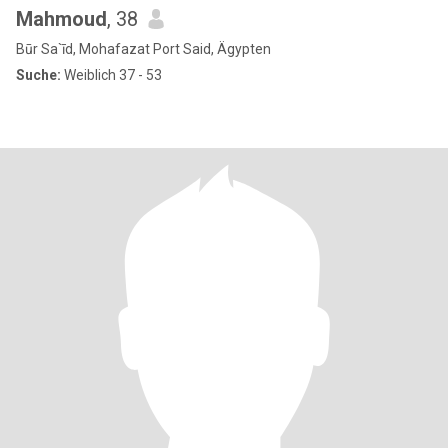
Mahmoud
, 38
Būr Sa`īd, Mohafazat Port Said, Ägypten
Suche:
Weiblich 37 - 53