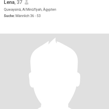
Lena
, 37
Quwaysinā, Al Minūfīyah, Ägypten
Suche:
Männlich 36 - 53