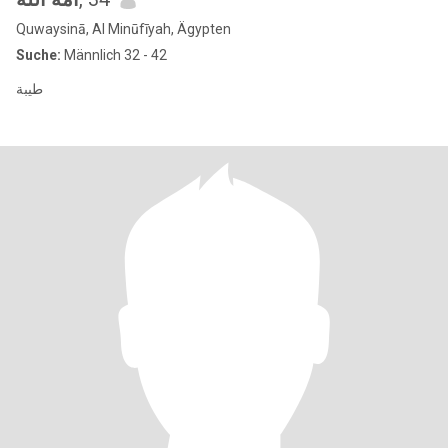
Quwaysinā, Al Minūfīyah, Ägypten
Suche:
Männlich 32 - 42
طيبة