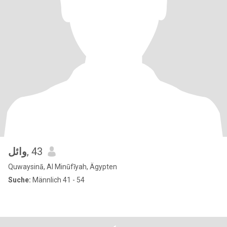
وائل
, 43
Quwaysinā, Al Minūfīyah, Ägypten
Suche:
Männlich 41 - 54