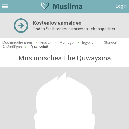
Login
Kostenlos anmelden
Finden Sie Ihren muslimischen Lebenspartner
Muslimische Ehen
>
Frauen
>
Marriage
>
Egyptian
>
Standort
>
Al Minūfīyah
>
Quwaysinā
Muslimisches Ehe Quwaysinā