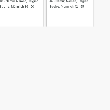
40
•
Namur, Namen, Belgien
46
•
Namur, Namen, Belgien
Suche:
Männlich 36 - 50
Suche:
Männlich 42 - 55
Sam
53
•
Namur, Namen, Belgien
Suche:
Männlich 49 - 59