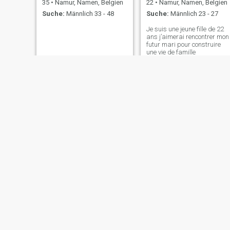
35
•
Namur, Namen, Belgien
22
•
Namur, Namen, Belgien
Suche:
Männlich 33 - 48
Suche:
Männlich 23 - 27
Je suis une jeune fille de 22
ans j’aimerai rencontrer mon
futur mari pour construire
une vie de famille
malek omari
49
•
Namur, Namen, Belgien
Suche:
Männlich 44 - 57