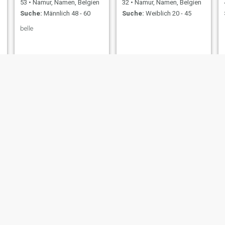
53
•
Namur, Namen, Belgien
32
•
Namur, Namen, Belgien
Suche:
Männlich 48 - 60
Suche:
Weiblich 20 - 45
belle
asmae
Salma
44
•
Namur, Namen, Belgien
37
•
Namur, Namen, Belgien
Suche:
Männlich 40 - 53
Suche:
Männlich 33 - 49