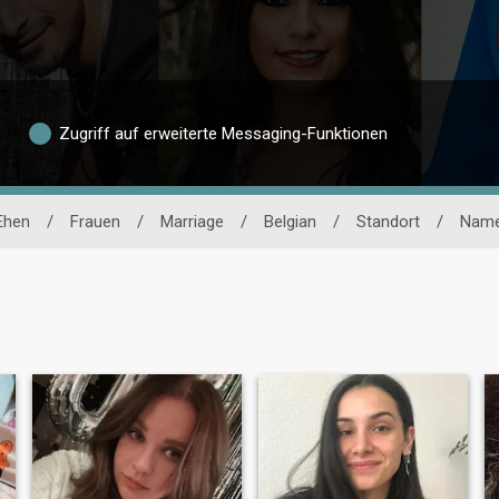
Zugriff auf erweiterte Messaging-Funktionen
Ehen
/
Frauen
/
Marriage
/
Belgian
/
Standort
/
Nam