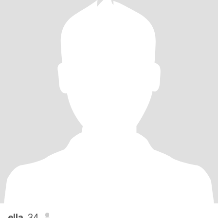
ella
, 34