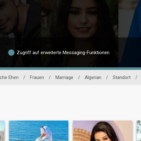
Zugriff auf erweiterte Messaging-Funktionen
che Ehen
/
Frauen
/
Marriage
/
Algerian
/
Standort
/