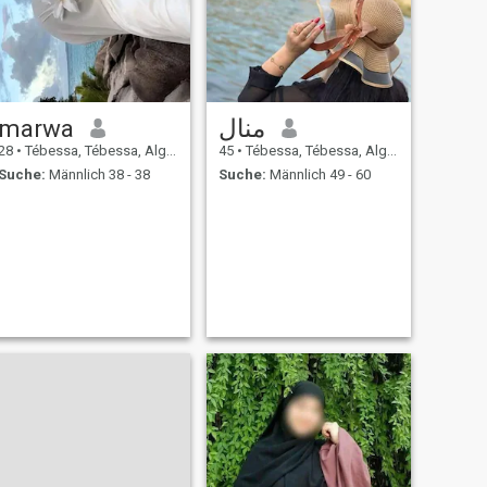
marwa
منال
28
•
Tébessa, Tébessa, Algerien
45
•
Tébessa, Tébessa, Algerien
Suche:
Männlich 38 - 38
Suche:
Männlich 49 - 60