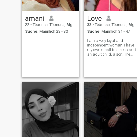
amani
Love
22
•
Tébessa, Tébessa, Algerien
33
•
Tébessa, Tébessa, Algerien
Suche:
Männlich 23 - 30
Suche:
Männlich 31 - 47
I am a very loyal and
independent woman. I have
my own small business and
an adult child, a son. The
only thing I miss is an
independent and adult man
next to me. You can give all
the love and care that I have
accumulated over the years.
And also get