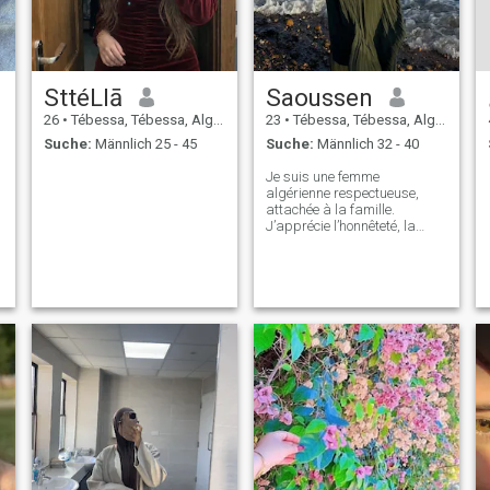
SttéLlā
Saoussen
26
•
Tébessa, Tébessa, Algerien
23
•
Tébessa, Tébessa, Algerien
Suche:
Männlich 25 - 45
Suche:
Männlich 32 - 40
Je suis une femme
algérienne respectueuse,
attachée à la famille.
J’apprécie l’honnêteté, la
gentillesse et les valeurs. Je
mène une vie simple et je
crois que le mariage se base
sur la confiance, la
communication et le respect
mutuel. Ce que je rech