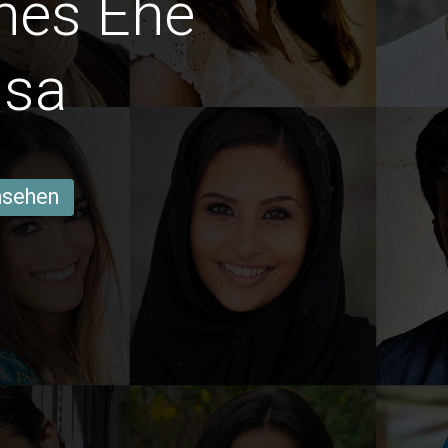
hes Ehe
ssa
ansehen