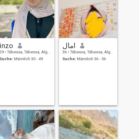
inzo
امال
29
•
Tébessa, Tébessa, Algerien
36
•
Tébessa, Tébessa, Algerien
Suche:
Männlich 30 - 49
Suche:
Männlich 36 - 56