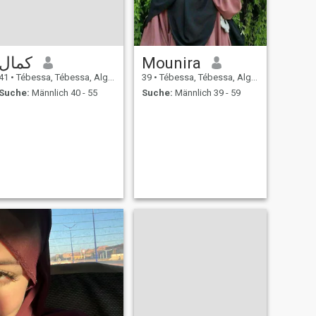
كمال
Mounira
41
•
Tébessa, Tébessa, Algerien
39
•
Tébessa, Tébessa, Algerien
Suche:
Männlich 40 - 55
Suche:
Männlich 39 - 59