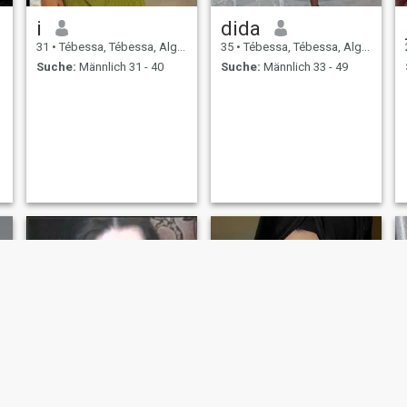
i
dida
31
•
Tébessa, Tébessa, Algerien
35
•
Tébessa, Tébessa, Algerien
Suche:
Männlich 31 - 40
Suche:
Männlich 33 - 49