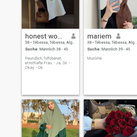
honest woman
mariem
38
•
Tébessa, Tébessa, Algerien
38
•
Tébessa, Tébessa, Algerien
Suche:
Männlich 38 - 45
Suche:
Männlich 39 - 45
freundlich, hilfsbereit,
Muslime
ernsthafte Frau. - Ja, Sir. -
Okay. - Ok.