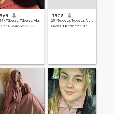
aya
nada
19
•
Tébessa, Tébessa, Algerien
25
•
Tébessa, Tébessa, Algerien
Suche:
Männlich 25 - 30
Suche:
Männlich 27 - 37