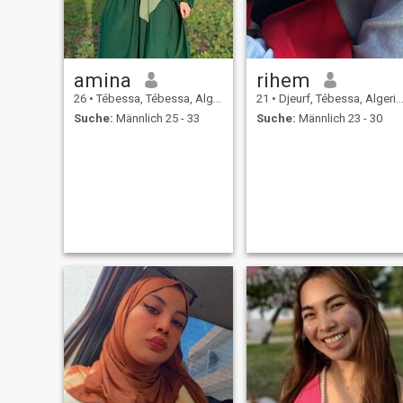
amina
rihem
26
•
Tébessa, Tébessa, Algerien
21
•
Djeurf, Tébessa, Algerien
Suche:
Männlich 25 - 33
Suche:
Männlich 23 - 30