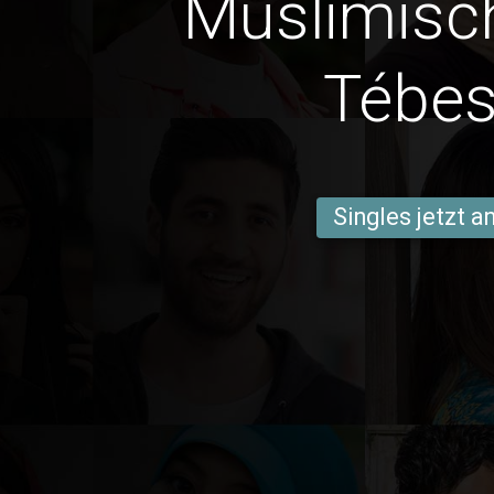
Muslimisc
Tébe
Singles jetzt 