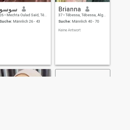
سوسو
Brianna
26
•
Mechta Oulad Saïd, Tébessa, Algerien
37
•
Tébessa, Tébessa, Algerien
Suche:
Männlich 26 - 43
Suche:
Männlich 40 - 70
Keine Antwort
WEITER