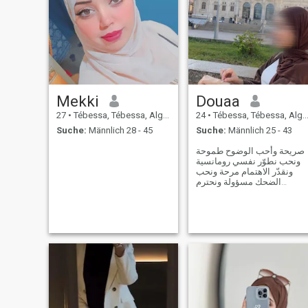
Mekki
Douaa
27
•
Tébessa, Tébessa, Algerien
24
•
Tébessa, Tébessa, Algerien
Suche:
Männlich 28 - 45
Suche:
Männlich 25 - 43
صريحة وأحب الوضوح طموحة
ونحب نطوّر نفسي رومانسية
ونقدّر الاهتمام مرحة ونحب
الضحك مسؤولة ونحترم
الالتزامات اجتماعية لكن نحب
الهدوء أحيانًا حنونة ونحب
العائلة