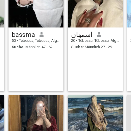
bassma
اسمهان
50
•
Tébessa, Tébessa, Algerien
20
•
Tébessa, Tébessa, Algerien
Suche:
Männlich 47 - 62
Suche:
Männlich 27 - 29