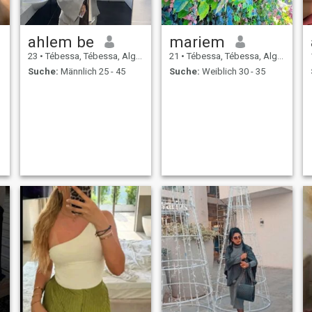
ahlem be
mariem
23
•
Tébessa, Tébessa, Algerien
21
•
Tébessa, Tébessa, Algerien
Suche:
Männlich 25 - 45
Suche:
Weiblich 30 - 35