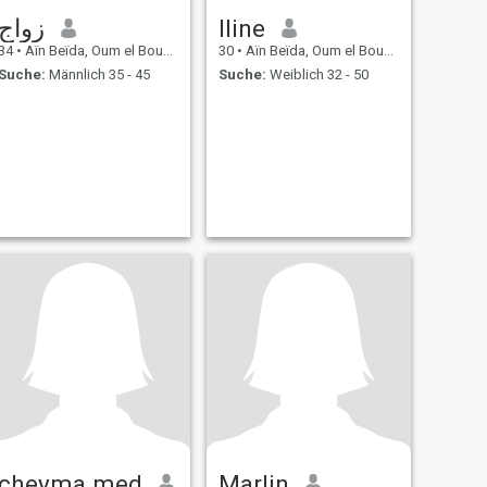
زواج
Iline
34
•
Aïn Beïda, Oum el Bouaghi, Algerien
30
•
Aïn Beïda, Oum el Bouaghi, Algerien
Suche:
Männlich 35 - 45
Suche:
Weiblich 32 - 50
cheyma med
Marlin