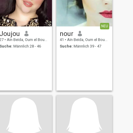
NEU
Joujou
nour
27
•
Aïn Beïda, Oum el Bouaghi, Algerien
41
•
Aïn Beïda, Oum el Bouaghi, Algerien
Suche:
Männlich 28 - 46
Suche:
Männlich 39 - 47