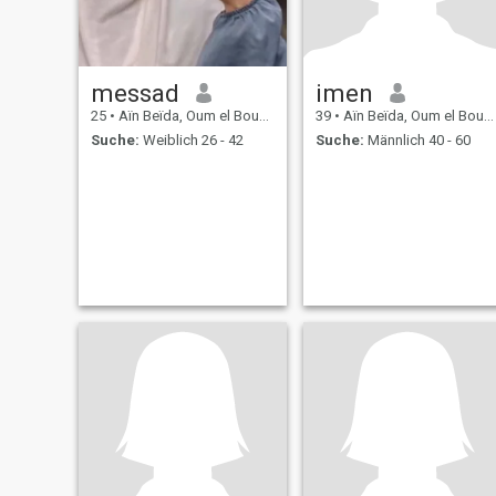
messad
imen
25
•
Aïn Beïda, Oum el Bouaghi, Algerien
39
•
Aïn Beïda, Oum el Bouaghi, Algerien
Suche:
Weiblich 26 - 42
Suche:
Männlich 40 - 60