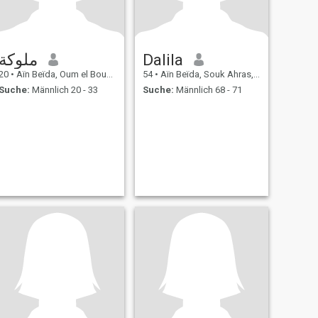
ملوكة
Dalila
20
•
Aïn Beïda, Oum el Bouaghi, Algerien
54
•
Aïn Beïda, Souk Ahras, Algerien
Suche:
Männlich 20 - 33
Suche:
Männlich 68 - 71