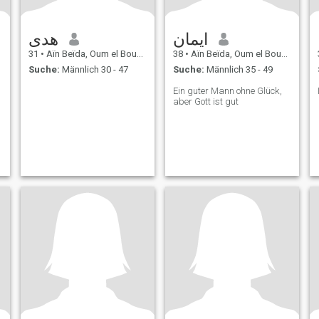
ايمان
هدى
31
•
Aïn Beïda, Oum el Bouaghi, Algerien
38
•
Aïn Beïda, Oum el Bouaghi, Algerien
Suche:
Männlich 30 - 47
Suche:
Männlich 35 - 49
Ein guter Mann ohne Glück,
aber Gott ist gut