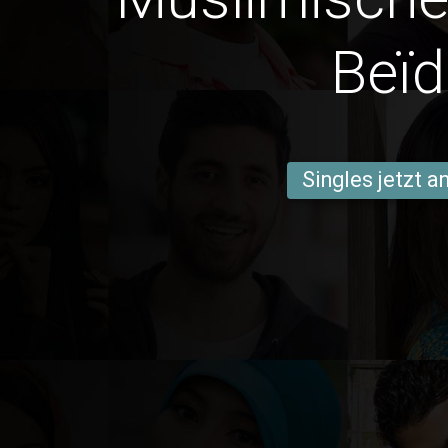
Beï
Singles jetzt 