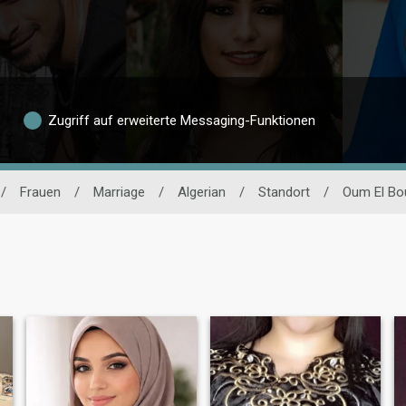
Zugriff auf erweiterte Messaging-Funktionen
/
Frauen
/
Marriage
/
Algerian
/
Standort
/
Oum El Bo