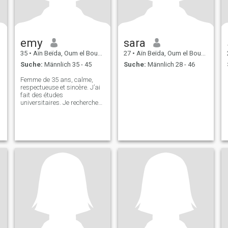
emy
sara
35
•
Aïn Beïda, Oum el Bouaghi, Algerien
27
•
Aïn Beïda, Oum el Bouaghi, Algerien
Suche:
Männlich 35 - 45
Suche:
Männlich 28 - 46
Femme de 35 ans, calme,
respectueuse et sincère. J’ai
fait des études
universitaires. Je recherche
une relation sérieuse basée
sur le respect, la confiance et
les valeurs musulmanes, en
vue du mariage.