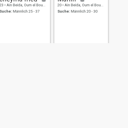
23
•
Aïn Beïda, Oum el Bouaghi, Algerien
20
•
Aïn Beïda, Oum el Bouaghi, Algerien
Suche:
Männlich 25 - 37
Suche:
Männlich 20 - 30
WEITER
sendous
24
•
Aïn Beïda, Oum el Bouaghi, Algerien