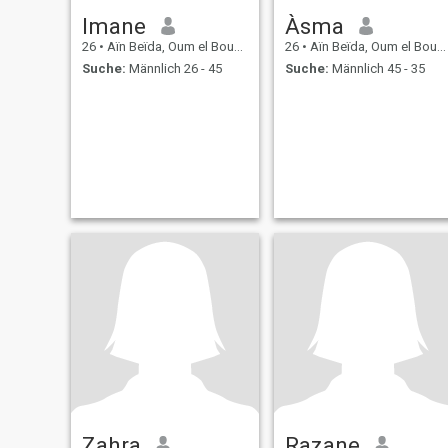
Imane
Àsma
26
•
Aïn Beïda, Oum el Bouaghi, Algerien
26
•
Aïn Beïda, Oum el Bouaghi, Algerien
Suche:
Männlich 26 - 45
Suche:
Männlich 45 - 35
Zahra
Razane