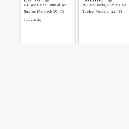
40
•
Aïn Beïda, Oum el Bouaghi, Algerien
19
•
Aïn Beïda, Oum el Bouaghi, Algerien
Suche:
Männlich 50 - 75
Suche:
Männlich 22 - 33
هادئة حنونة
Moana
Asma
28
•
Aïn Beïda, Oum el Bouaghi, Algerien
40
•
Aïn Beïda, Oum el Bouaghi, Algerien