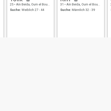
25
•
Aïn Beïda, Oum el Bouaghi, Algerien
31
•
Aïn Beïda, Oum el Bouaghi, Algerien
Suche:
Weiblich 27 - 44
Suche:
Männlich 32 - 39
Asma
ايمان
27
•
Aïn Beïda, Oum el Bouaghi, Algerien
38
•
Aïn Beïda, Oum el Bouaghi, Algerien