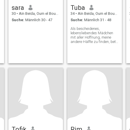
sara
Tuba
30
•
Aïn Beïda, Oum el Bouaghi, Algerien
34
•
Aïn Beïda, Oum el Bouaghi, Algerien
Suche:
Männlich 30 - 47
Suche:
Männlich 31 - 48
Als bescheidenes,
lebensliebendes Mädchen
mit aller Hoffnung, meine
andere Hälfte zu finden, bete
ich Gottes Segen für alle, die
die Stätte betreten haben
und ihren halalen Zweck
Tofik
Rim