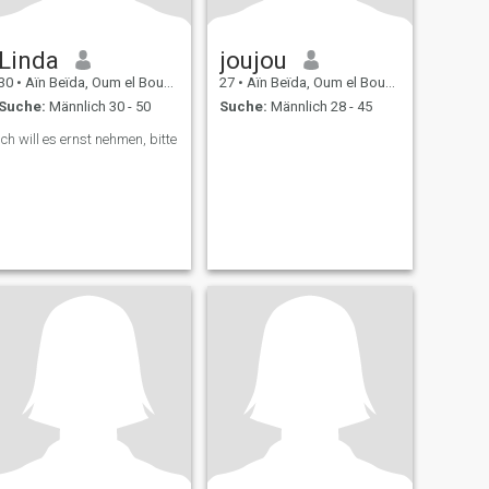
Linda
joujou
30
•
Aïn Beïda, Oum el Bouaghi, Algerien
27
•
Aïn Beïda, Oum el Bouaghi, Algerien
Suche:
Männlich 30 - 50
Suche:
Männlich 28 - 45
Ich will es ernst nehmen, bitte