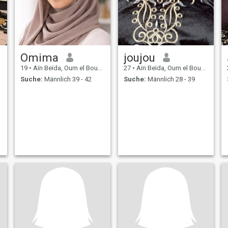
Omima
joujou
19
•
Aïn Beïda, Oum el Bouaghi, Algerien
27
•
Aïn Beïda, Oum el Bouaghi, Algerien
Suche:
Männlich 39 - 42
Suche:
Männlich 28 - 39