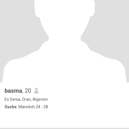
basma
, 20
Es Senia, Oran, Algerien
Suche:
Männlich 24 - 28