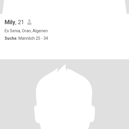
Mily
, 21
Es Senia, Oran, Algerien
Suche:
Männlich 25 - 34