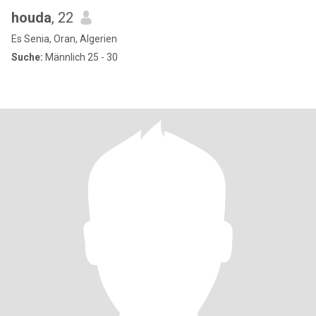
houda
, 22
Es Senia, Oran, Algerien
Suche:
Männlich 25 - 30