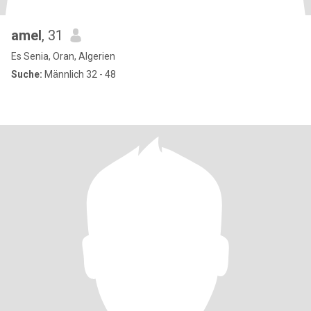
amel
, 31
Es Senia, Oran, Algerien
Suche:
Männlich 32 - 48