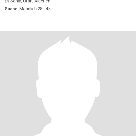
Es Senia, Oran, Algerien
Suche:
Männlich 28 - 45