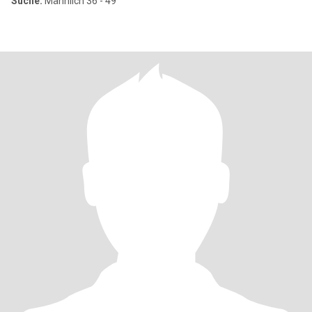
Suche:
Männlich 36 - 49