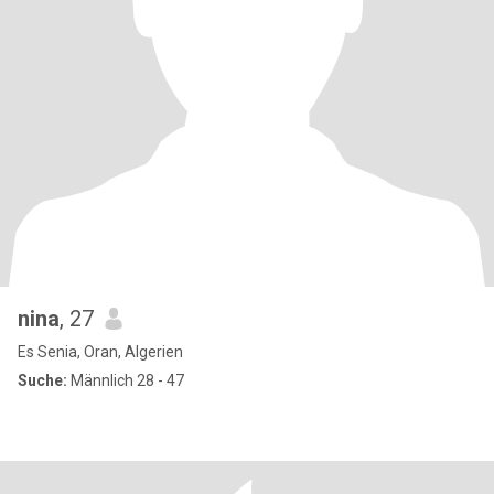
nina
, 27
Es Senia, Oran, Algerien
Suche:
Männlich 28 - 47