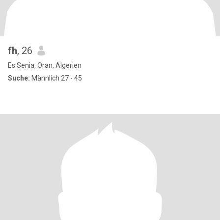
fh
, 26
Es Senia, Oran, Algerien
Suche:
Männlich 27 - 45