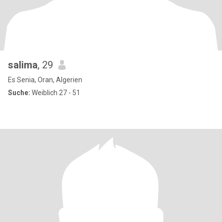
salima
, 29
Es Senia, Oran, Algerien
Suche:
Weiblich 27 - 51