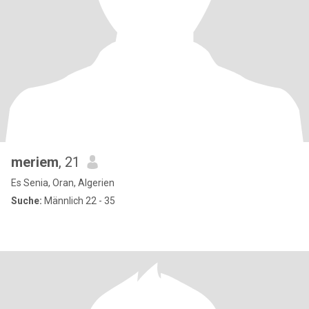
meriem
, 21
Es Senia, Oran, Algerien
Suche:
Männlich 22 - 35