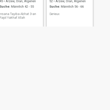
45
•
Arzew, Oran, Algerien
52
•
Arzew, Oran, Algerien
Suche:
Männlich 42 - 55
Suche:
Männlich 56 - 66
Insana Tayiba Abhat 3-an
Serieux
Rajol Yakhaf Allah
WEITER
ديلمي صباح
49
•
Arzew, Oran, Algerien
Suche:
Männlich 56 - 68