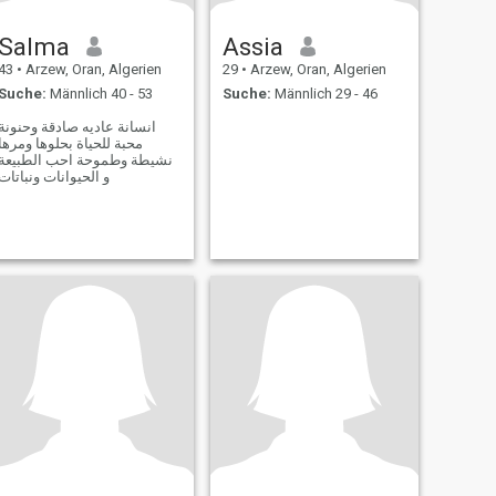
Salma
Assia
43
•
Arzew, Oran, Algerien
29
•
Arzew, Oran, Algerien
Suche:
Männlich 40 - 53
Suche:
Männlich 29 - 46
انسانة عاديه صادقة وحنونة
محبة للحياة بحلوها ومرها
نشيطة وطموحة احب الطبيعة
و الحيوانات ونباتات