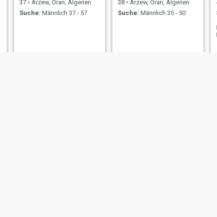
37
•
Arzew, Oran, Algerien
38
•
Arzew, Oran, Algerien
Suche:
Männlich 37 - 57
Suche:
Männlich 35 - 50
abir
Chamse
23
•
Arzew, Oran, Algerien
54
•
Arzew, Oran, Algerien
Suche:
Männlich 25 - 40
Suche:
Männlich 50 - 62