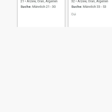
21
•
Arzew, Oran, Algerien
32
•
Arzew, Oran, Algerien
Suche:
Männlich 21 - 30
Suche:
Männlich 33 - 53
Oui
ikramo
سارة
36
•
Arzew, Oran, Algerien
22
•
Arzew, Oran, Algerien
Suche:
Männlich 35 - 52
Suche:
Männlich 24 - 29