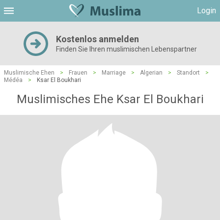
Login
Kostenlos anmelden
Finden Sie Ihren muslimischen Lebenspartner
Muslimische Ehen
>
Frauen
>
Marriage
>
Algerian
>
Standort
>
Médéa
>
Ksar El Boukhari
Muslimisches Ehe Ksar El Boukhari