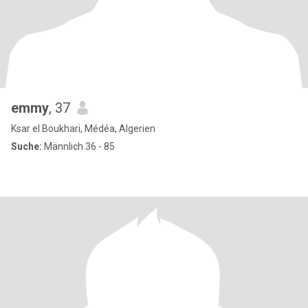
emmy
, 37
Ksar el Boukhari, Médéa, Algerien
Suche:
Männlich 36 - 85