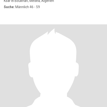
Ksar el Boukhari, Médéa, Algerien
Suche:
Männlich 46 - 59