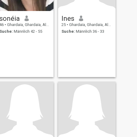
sonéia
Ines
46
•
Ghardaïa, Ghardaïa, Algerien
25
•
Ghardaïa, Ghardaïa, Algerien
Suche:
Männlich 42 - 55
Suche:
Männlich 36 - 33