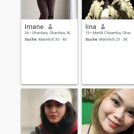
Imane
lina
26
•
Ghardaïa, Ghardaïa, Algerien
19
•
Metlili Chaamba, Ghardaïa, Algerien
Suche:
Männlich 30 - 40
Suche:
Männlich 23 - 38