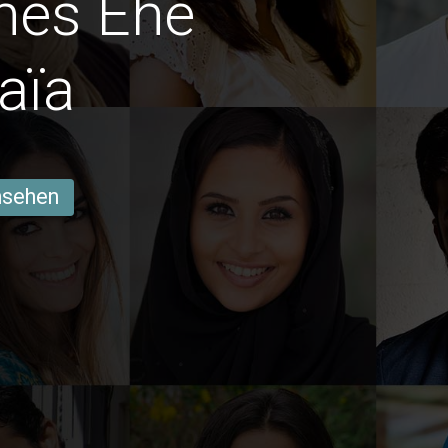
hes Ehe
aïa
ansehen