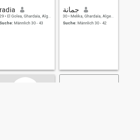
radia
جمانة
29
•
El Golea, Ghardaïa, Algerien
30
•
Melika, Ghardaïa, Algerien
Suche:
Männlich 30 - 43
Suche:
Männlich 30 - 42
WEITER