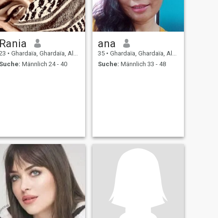
Rania
ana
23
•
Ghardaïa, Ghardaïa, Algerien
35
•
Ghardaïa, Ghardaïa, Algerien
Suche:
Männlich 24 - 40
Suche:
Männlich 33 - 48