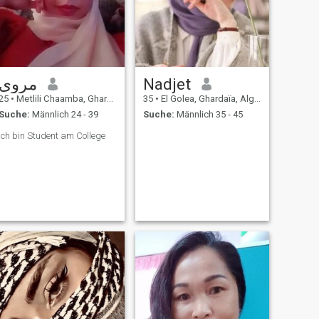
مروى
Nadjet
25
•
Metlili Chaamba, Ghardaïa, Algerien
35
•
El Golea, Ghardaïa, Algerien
Suche:
Männlich 24 - 39
Suche:
Männlich 35 - 45
Ich bin Student am College