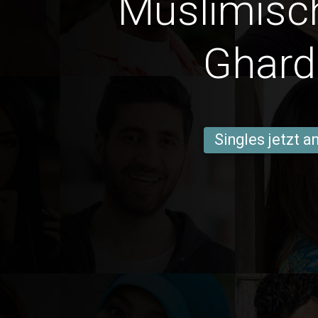
Muslimisc
Ghard
Singles jetzt 