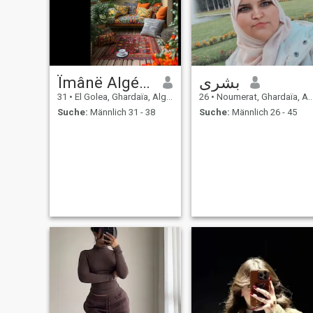
Ïmânë Algérie
بشرى
31
•
El Golea, Ghardaïa, Algerien
26
•
Noumerat, Ghardaïa, Algerien
Suche:
Männlich 31 - 38
Suche:
Männlich 26 - 45