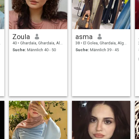
Zoula
asma
40
•
Ghardaïa, Ghardaïa, Algerien
38
•
El Golea, Ghardaïa, Algerien
Suche:
Männlich 40 - 50
Suche:
Männlich 39 - 45