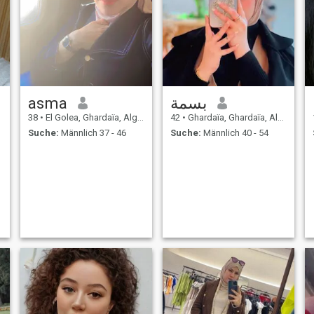
asma
بسمة
38
•
El Golea, Ghardaïa, Algerien
42
•
Ghardaïa, Ghardaïa, Algerien
Suche:
Männlich 37 - 46
Suche:
Männlich 40 - 54