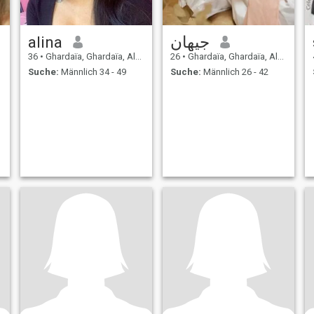
alina
جيهان
36
•
Ghardaïa, Ghardaïa, Algerien
26
•
Ghardaïa, Ghardaïa, Algerien
Suche:
Männlich 34 - 49
Suche:
Männlich 26 - 42