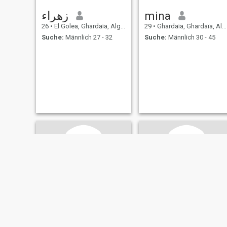
زهراء
mina
26
•
El Golea, Ghardaïa, Algerien
29
•
Ghardaïa, Ghardaïa, Algerien
Suche:
Männlich 27 - 32
Suche:
Männlich 30 - 45