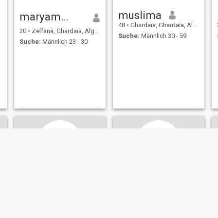
muslima
maryam🫶🏻🥹❤️
48
•
Ghardaïa, Ghardaïa, Algerien
20
•
Zelfana, Ghardaïa, Algerien
Suche:
Männlich 30 - 59
Suche:
Männlich 23 - 30