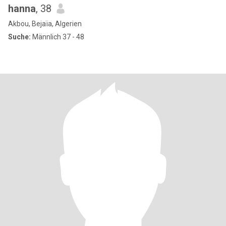
hanna
, 38
Akbou, Bejaïa, Algerien
Suche:
Männlich 37 - 48