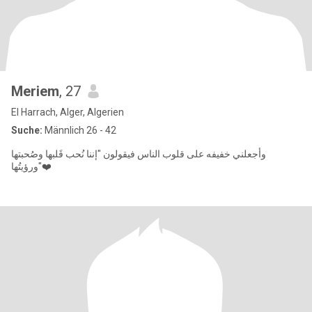
Meriem
, 27
El Harrach, Alger, Algerien
Suche:
Männlich 26 - 42
وأجعلني خفيفه على قلوب الناس فيقولون "إننا نُحب قَلبها وصُحبتها
ورؤيتُها"❤️