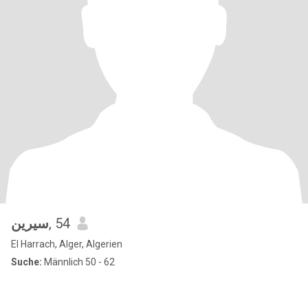
سيرين
, 54
El Harrach, Alger, Algerien
Suche:
Männlich 50 - 62