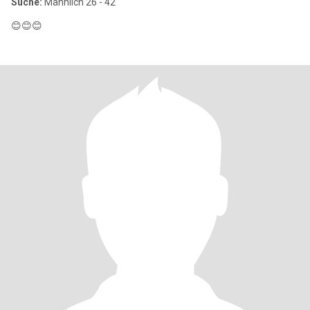
Suche:
Männlich 26 - 42
😊😊😊