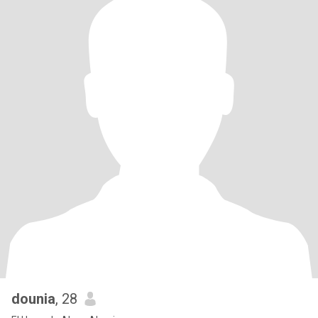
dounia
, 28