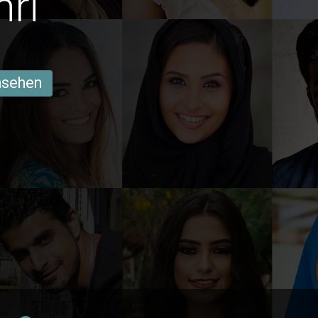
hri
ansehen