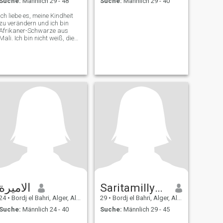
Suche:
Männlich 29 - 48
Suche:
Männlich 29 - 40
Ich liebe es, meine Kindheit
zu verändern und ich bin
Afrikaner-Schwarze aus
Mali. Ich bin nicht weiß, die
nach einer Ehe suchen
الاميرة
Saritamillymiral
24
•
Bordj el Bahri, Alger, Algerien
29
•
Bordj el Bahri, Alger, Algerien
Suche:
Männlich 24 - 40
Suche:
Männlich 29 - 45