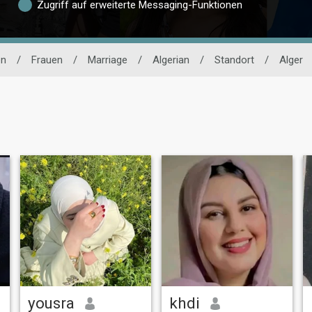
Zugriff auf erweiterte Messaging-Funktionen
en
/
Frauen
/
Marriage
/
Algerian
/
Standort
/
Alger
yousra
‏khdi