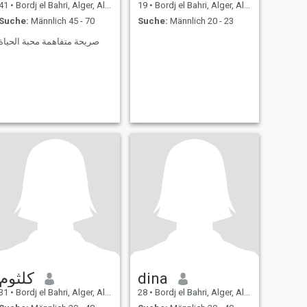
41
•
Bordj el Bahri, Alger, Algerien
19
•
Bordj el Bahri, Alger, Algerien
Suche:
Männlich 45 - 70
Suche:
Männlich 20 - 23
صريحة متفاهمة محبة الحياة
كلثوم
dina
31
•
Bordj el Bahri, Alger, Algerien
28
•
Bordj el Bahri, Alger, Algerien