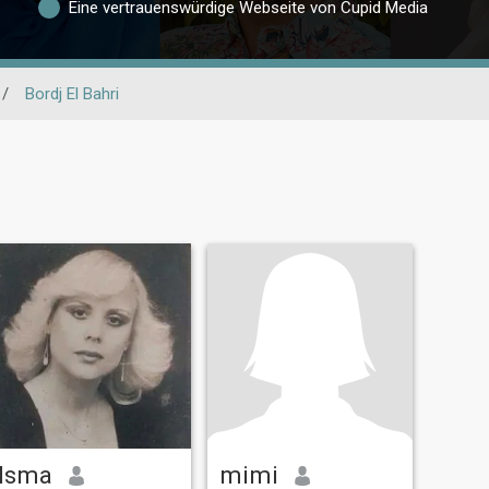
Eine vertrauenswürdige Webseite von Cupid Media
/
Bordj El Bahri
Isma
mimi