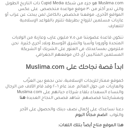
Muslima.com هو جزء من شبكة Cupid Media ذات التاريخ الطويل
والتي تدير أكثر من ٣٠ موقع مواعدة متخصص. على عكس
المواقع الأخرى، موقعنا مخصص بالكامل لمن يبحث عن عزاب أو
عازبات مسلمين للزواج بطريقة تلتزم بالقواعد الإسلامية
للتعارف.
تتكون قاعدة عضويتنا من ٧،٥ مليون عازب وعازبة من الولايات
المتحدة وأوروبا وآسيا والشرق الأوسط وبلاد أخرى كثيرة. نحن
ملتزمون بمساعدتك في العثور على الشريك أو الشريكة
المسلمين المثاليين أي كان موقعهم الجغرافي.
ابدأ قصة نجاحك على Muslima.com
كموقع ممتاز للزيجات الإسلامية، نحن نجمع بين العزّاب
والعازبات من حول العالم. منذ عام ٢٠٠٦ وقد قام الآلاف من الرجال
والنساء السعداء بلقاء شركاء حياتهم على Muslima.com
وبمشاركتنا قصصهم. شاهد قصص النجاح العديدة
هنا
.
دعنا نساعدك على إكمال نصف دينك والحصول على الأجر
والثواب.
انضم مجانًا اليوم
.
هذا الموقع متاح أيضاً بتلك اللغات: