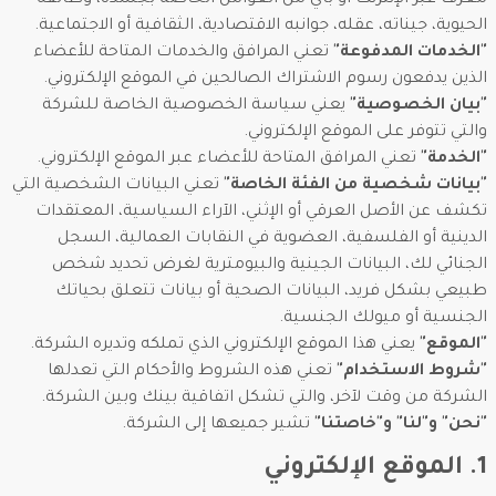
معرف عبر الإنترنت أو بأي من العوامل الخاصة بجسده، وظائفه
الحيوية، جيناته، عقله، جوانبه الاقتصادية، الثقافية أو الاجتماعية.
"الخدمات المدفوعة"
تعني المرافق والخدمات المتاحة للأعضاء
الذين يدفعون رسوم الاشتراك الصالحين في الموقع الإلكتروني.
"بيان الخصوصية"
يعني سياسة الخصوصية الخاصة للشركة
والتي تتوفر على الموقع الإلكتروني.
"الخدمة"
تعني المرافق المتاحة للأعضاء عبر الموقع الإلكتروني.
"بيانات شخصية من الفئة الخاصة"
تعني البيانات الشخصية التي
تكشف عن الأصل العرقي أو الإثني، الآراء السياسية، المعتقدات
الدينية أو الفلسفية، العضوية في النقابات العمالية، السجل
الجنائي لك، البيانات الجينية والبيومترية لغرض تحديد شخص
طبيعي بشكل فريد، البيانات الصحية أو بيانات تتعلق بحياتك
الجنسية أو ميولك الجنسية.
"الموقع"
يعني هذا الموقع الإلكتروني الذي تملكه وتديره الشركة.
"شروط الاستخدام"
تعني هذه الشروط والأحكام التي تعدلها
الشركة من وقت لآخر، والتي تشكل اتفاقية بينك وبين الشركة.
"نحن" و"لنا" و"خاصتنا"
تشير جميعها إلى الشركة.
1. الموقع الإلكتروني