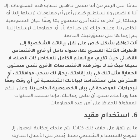
تمامًا. على الرغم من أننا نسعى جاهدين لحماية هذه المعلومات، إلا
أننا لا نضمن ولا نستطيع ضمان أمن أي معلومات ترسلها إلينا أو
نرسلها إلى أطراف ثالثة أخرى مسموح بها وفقًا لبيان الخصوصية
الخاص بنا. وعليه، فإنك تقر صراحة بأن أي معلومات ترسلها إلينا
يتم إرسالها على مسؤوليتك الخاصة.
أنت توافق بشكل خاص على نقل بياناتك الشخصية إلى
الأطراف الثالثة المصرح لها، سواء داخل أو خارج الاختصاص
القضائي حيث تقيم، مع العلم الكامل للمخاطر ذات الصلة، لا
سيما حيث قد لا توفر هذه الاختصاصات الأخرى نفس مستوى
الحماية مثل تلك في بلد إقامتك. يحق لك سحب موافقتك، أو
الاعتراض على استخدامنا لبياناتك الشخصية في أي وقت وفقًا
للإجراءات الموضحة في بيان الخصوصية الخاص بنا.
وعلى الرغم
مما ورد أعلاه، بمجرد أن نتلقى رسالتك، فإننا سنتخذ الخطوات
المعقولة للحفاظ على أمن هذه المعلومات.
6. استخدام مقيد
ما لم نتفق على خلاف ذلك كتابيًا، يتم منحك إمكانية الوصول إلى
الموقع للاستخدام الشخصي فقط. يُحظر على الأعمال التجارية