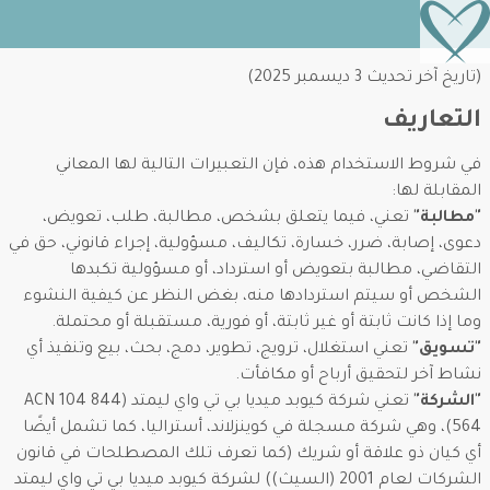
(تاريخ آخر تحديث 3 ديسمبر 2025)
التعاريف
في شروط الاستخدام هذه، فإن التعبيرات التالية لها المعاني
المقابلة لها:
"مطالبة"
تعني، فيما يتعلق بشخص، مطالبة، طلب، تعويض،
دعوى، إصابة، ضرر، خسارة، تكاليف، مسؤولية، إجراء قانوني، حق في
التقاضي، مطالبة بتعويض أو استرداد، أو مسؤولية تكبدها
الشخص أو سيتم استردادها منه، بغض النظر عن كيفية النشوء
وما إذا كانت ثابتة أو غير ثابتة، أو فورية، مستقبلة أو محتملة.
"تسويق"
تعني استغلال، ترويج، تطوير، دمج، بحث، بيع وتنفيذ أي
نشاط آخر لتحقيق أرباح أو مكافأت.
"الشركة"
تعني شركة كيوبد ميديا بي تي واي ليمتد (ACN 104 844
564)، وهي شركة مسجلة في كوينزلاند، أستراليا، كما تشمل أيضًا
أي كيان ذو علاقة أو شريك (كما تعرف تلك المصطلحات في قانون
الشركات لعام 2001 (السيث)) لشركة كيوبد ميديا بي تي واي ليمتد