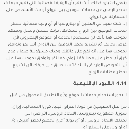
ينبغي اعتباره كذلك. أنت تقر بأن الولاية القضائية التي تقيم فيها قد
تحظر الإعلان عن خدمات التوفيق بين الزواج أو حث الأشخاص على
المشاركة في الزواج.
إذا كنت تقيم في الفلبين أو بيلاروسيا أو أي ولاية قضائية تحظر
خدمات التوفيق بين الزواج لسكانها، فإنك تضمن وتمثل وتتعهد
بموجب هذا بأنك لن تستخدم الخدمة أو الموقع الإلكتروني لأي
غرض يخالف أي تشريع يحظر التوفيق بين الزواج. أنت تقر وتوافق
بموجب هذا على أنه تقع على عاتقك وحدك مسؤولية ضمان عدم
خرق أي حظر على مطابقة الزواج، كما تقر وتوافق بموجب هذا على
أن التعويض الوارد في البند 17 سينطبق على خرقك لأي تشريع
يحظر مطابقة الزواج. .
4.14 القيود الإقليمية
لا يجوز استخدام خدمات الموقع و/أو التطبيق المحمول من قبل:
من قبل المقيمين في كوبا، العراق، ليبيا، كوريا الشمالية، إيران،
سوريا، جمهورية بيلاروسيا، الاتحاد الروسي، الأراضي التي
تحتلها الاتحاد الروسي، أو أي دولة أخرى تخضع لحظر أميركي و/
أو أوروبي على السلع؛ أو