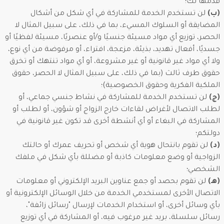
قدمها لك؛
(ب)
لن تستخدم الخدمة للمشاركة في أي شكل من أشكال
المضايقة أو السلوك المسيء، بما في ذلك، على سبيل المثال لا
الحصر، توزيع أي مواد مسيئة جنسيًا و/أو عنصريًا، مسيئة لفظيًا أو
جسديًا، أفعال تهديد، بذيئة، مزعجة، افتراء، أو مرفوضة من أي نوع،
ولا أي مواد غير قانونية أو غير مشروعة، أو أي مواد تنتهك أو تخرق
حقوق طرف ثالث (بما في ذلك، على سبيل المثال لا الحصر، حقوق
الملكية الفكرية وحقوق الخصوصية)؛
(ج)
لن تستخدم الخدمة للمشاركة في نشاط جنسي جماعي، أو
لطلب الاتصال لأغراض لقاءات خارج الزواج أو شؤون، أو لطلب أو
المشاركة في البغاء أو أي أنشطة أخرى قد تكون غير قانونية في
دولتكم؛
(د)
لن تقوم بانتحال هوية أي شخص أو تحريف عمرك أو حالتك
الزواجية أو وضع معلومات كاذبة أو مضللة بأي شكل في ملفك
الشخصي؛
(هـ)
لن تقوم بحصد أو جمع عناوين البريد الإلكتروني أو معلومات
الاتصال الأخرى لمستخدمي الخدمة من خلال الوسائل الإلكترونية أو
بأي وسائل أخرى، أو استخدام الخدمات لإرسال "رسائل زائفة"،
رسائل سلسلة، بريد غير مرغوب فيه، أو المشاركة في أي توزيع