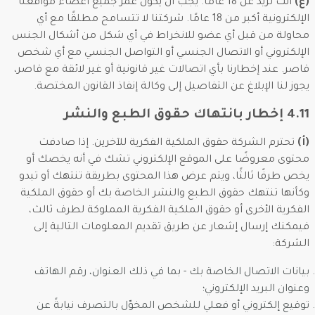
(ع)
أنت تزيد عن 18 عامًا. يجب أن يكون عمر جميع أعضاء مواقعنا
الإلكترونية أكبر من 18 عامًا. شركتنا لا تتسامح مطلقًا مع أي
محاولة من قبل أي عضو للانخراط في أي شكل من أشكال الجنس
الإلكتروني أو الاتصال الجنسي أو التواصل الجنسي مع أي شخص
قاصر. عند إخطارنا بأي اتصالات غير قانونية أو غير لائقة مع قاصر،
يجوز لنا الإبلاغ عن التفاصيل إلى وكالة إنفاذ القانون المختصة.
4.11 إخطار بانتهاك حقوق الطبع والنشر
(أ)
تحترم الشركة حقوق الملكية الفكرية للآخرين. إذا صادفت
محتوى معروضًا على الموقع الإلكتروني تشك في أنه يخصك أو
يخص طرفًا ثالثًا، ويتم عرض هذا المحتوى بطريقة تنتهك أو تبدو
وكأنها تنتهك حقوق الطبع والنشر الخاصة بك أو حقوق الملكية
الفكرية الأخرى أو حقوق الملكية الفكرية المملوكة لطرف ثالث،
فيمكنك إرسال إشعار عن طريق تقديم المعلومات التالية إلى
الشركة:
بيانات الاتصال الخاصة بك - بما في ذلك العنوان، رقم الهاتف
وعنوان البريد الإلكتروني؛
توقيع إلكتروني أو فعلي للشخص المخوّل بالتصرف نيابةً عن