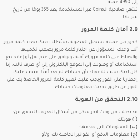
إلى 4990 عملة.
تنتهي صلاحية الـCoins غير المستخدمة بعد 365 يومًا من تاريخ
شرائها.
2.9 أمان كلمة المرور
كجزء من عملية تسجيل العضوية، سيُطلب منك تحديد كلمة مرور.
أنت وحدك المسؤول عن اختيار كلمة مرور يصعب تخمينها
والحفاظ على كلمة مرورك آمنة، وتوافق على عدم نقل أو إعادة بيع
استخدامك أو وصولك إلى الموقع الإلكتروني إلى أي طرف ثالث. إذا
كان لديك سبب للاعتقاد بأن حسابك لم يعد آمنًا، فيجب عليك
إخطارنا على الفور ويجب عليك تغيير كلمة المرور الخاصة بك على
الفور عن طريق تحديث معلومات حسابك.
2.10 التحقق من الهوية
قد نطلب من وقت لآخر شكل من أشكال التعريف للتحقق من:
(أ)
هويتك؛
(ب)
المعلومات التي تقدمها؛
(ج)
معلومات الدفع أو الفواتير الخاصة بك؛ و/أو