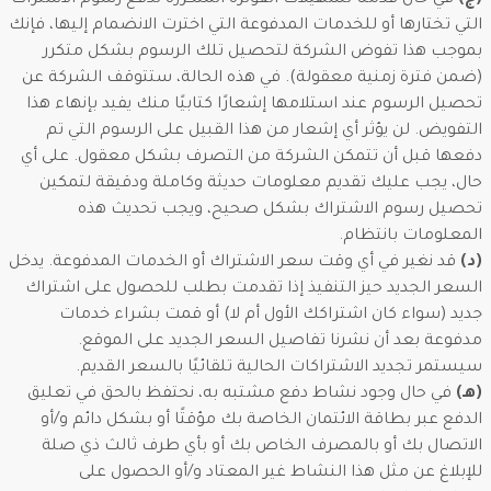
(ج)
في حال قدمنا تسهيلات الفوترة المتكررة لدفع رسوم الاشتراك
التي تختارها أو للخدمات المدفوعة التي اخترت الانضمام إليها، فإنك
بموجب هذا تفوض الشركة لتحصيل تلك الرسوم بشكل متكرر
(ضمن فترة زمنية معقولة). في هذه الحالة، ستتوقف الشركة عن
تحصيل الرسوم عند استلامها إشعارًا كتابيًا منك يفيد بإنهاء هذا
التفويض. لن يؤثر أي إشعار من هذا القبيل على الرسوم التي تم
دفعها قبل أن تتمكن الشركة من التصرف بشكل معقول. على أي
حال، يجب عليك تقديم معلومات حديثة وكاملة ودقيقة لتمكين
تحصيل رسوم الاشتراك بشكل صحيح، ويجب تحديث هذه
المعلومات بانتظام.
(د)
قد نغير في أي وقت سعر الاشتراك أو الخدمات المدفوعة. يدخل
السعر الجديد حيز التنفيذ إذا تقدمت بطلب للحصول على اشتراك
جديد (سواء كان اشتراكك الأول أم لا) أو قمت بشراء خدمات
مدفوعة بعد أن نشرنا تفاصيل السعر الجديد على الموقع.
سيستمر تجديد الاشتراكات الحالية تلقائيًا بالسعر القديم.
(هـ)
في حال وجود نشاط دفع مشتبه به، نحتفظ بالحق في تعليق
الدفع عبر بطاقة الائتمان الخاصة بك مؤقتًا أو بشكل دائم و/أو
الاتصال بك أو بالمصرف الخاص بك أو بأي طرف ثالث ذي صلة
للإبلاغ عن مثل هذا النشاط غير المعتاد و/أو الحصول على