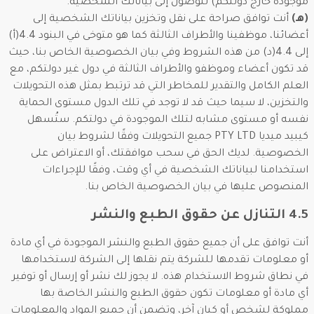
موجودة خارج دولتكم) للوصول إلى بياناتك الشخصية.
(هـ)
أنت توافق صراحة على نقل وتخزين بياناتك الشخصية إلى
أعضائنا، موظفينا والأطراف الثالثة كما هو متوخى في البنود 4.4(أ)
إلى 4.4(د) من هذه الشروط وفي بيان الخصوصية الخاص بنا، حيث
قد تكون أعضاء وموظفو والأطراف الثالثة في دول غير دولتكم، مع
العلم الكامل والتقدير للمخاطر التي قد ترتبط بمثل هذه التحويلات
والتخزين، لا سيما حيث قد لا توجد في تلك الدول مستوى الحماية
نفسه أو مستوى مشابه لتلك الموجودة في دولتكم. ستُسهل
كيبيد ميديا PTY LTD جميع التحويلات وفقًا لشروط بيان
الخصوصية. لديك الحق في سحب موافقتك، أو الاعتراض على
استخدامنا لبياناتك الشخصية في أي وقت، وفقًا للإجراءات
المنصوص عليها في بيان الخصوصية الخاص بنا.
4.5 التنازل عن حقوق الطبع والنشر
أنت توافق على أن جميع حقوق الطبع والنشر الموجودة في أي مادة
أو معلومات تقدمها للشركة يتم نقلها إلى الشركة لاستخدامها
في نطاق شروط الاستخدام هذه. لا يجوز لك نشر أو إرسال أو توفير
أي مادة أو معلومات تكون حقوق الطبع والنشر الخاصة بها
مملوكة لشخص أو كيان آخر، وتضمن أن جميع المواد والمعلومات