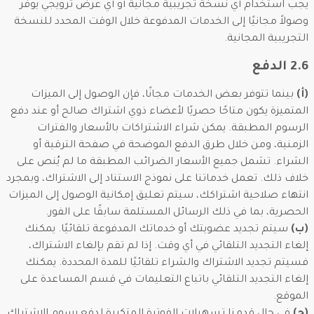
يجب استخدام أي نسخة تجريبية مجانية أو أي عرض ترويجي يوفر
وصولاً مجانيًا إلى الخدمات المدفوعة خلال الوقت المحدد للنسخة
التجريبية المجانية.
2.6 الدفع
(أ)
بينما تتوفر بعض الخدمات مجانًا، فإن الوصول إلى الميزات
المتميزة يكون متاحًا حصريًا لأعضاء ذوي اشتراك صالح أو عند دفع
الرسوم المطبقة. يمكن شراء الاشتراكات بالأسعار والفترات
الزمنية، ومن خلال طرق الدفع الموضحة في صفحة الترقية أو
الشراء. تشمل جميع الأسعار الضرائب المطبقة ما لم يُنص على
خلاف ذلك. تعمل خدماتنا على نموذج الاستناد إلى الاشتراك، وبمجرد
انتهاء صلاحية اشتراكك، سيتم تعليق إمكانية الوصول إلى الميزات
الحصرية، بما في ذلك الرسائل المستلمة سابقًا على الفور.
(ب)
سيتم تجديد عضويتك أو خدماتك المدفوعة تلقائيًا. يمكنك
إلغاء التجديد التلقائي في أي وقت. إذا لم تقم بإلغاء الاشتراك،
فسيتم تجديد الاشتراك والشراء تلقائيًا للمدة المحددة. يمكنك
إلغاء التجديد التلقائي باتباع التعليمات في قسم المساعدة على
الموقع.