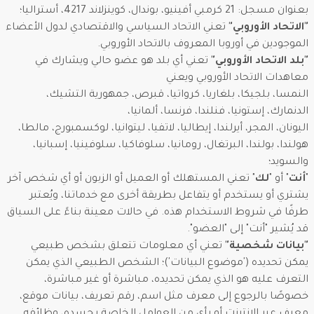
بعنوان مسجل: 21 كرمبي أفينيو، بوندال، كوينزلاند 4217، أستراليا؛
"الاتحاد الأوروبي"
تعني الاتحاد السياسي والاقتصادي لدول الأعضاء
الموجودين في أوروبا المعروف بالاتحاد الأوروبي.
"بلد الاتحاد الأوروبي"
تعني أي بلد هو عضو حالي ويشارك في
معاهدات الاتحاد الأوروبي ويعني
النمسا، بلجيكا، بلغاريا، كرواتيا، قبرص، جمهورية التشيك،
الدنمارك، إستونيا، فنلندا، فرنسا، ألمانيا،
اليونان، المجر، أيرلندا، إيطاليا، لاتفيا، ليتوانيا، لوكسمبورج، مالطا،
هولندا، بولندا، البرتغال، رومانيا، سلوفاكيا، سلوفينيا، إسبانيا،
والسويد؛
"
أنت
" أو "
لك
" تعني المستهلك أو العميل أو الزبون أو أي شخص آخر
يشتري أو يستخدم أو يتفاعل بطريقة أخرى مع خدماتنا، ويُعتبر
طرفًا في شروط الاستخدام هذه. في حالات معينة بناءً على السياق
قد يُشير "أنت" إلى "العضو".
"بيانات شخصية"
تعني أي معلومات تتعلق بشخص طبيعي
يمكن تحديده ('موضوع البيانات')؛ الشخص الطبيعي الذي يمكن
التعرف عليه هو الذي يمكن تحديده، مباشرة أو غير مباشرة،
خصوصًا بالرجوع إلى معرف مثل اسم، رقم تعريف، بيانات موقع،