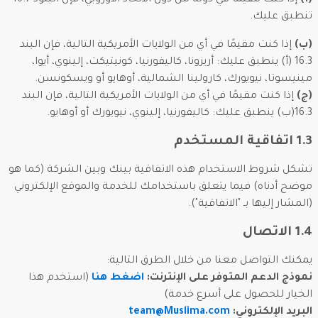
(أ)
إذا كنت مقيمًا في دولة من دول الاتحاد الأوروبي، فإن البنود 16.7
تنطبق عليك.
(ب)
إذا كنت مقيمًا في أي من الولايات الأمريكية التالية، فإن البند
16.3 (أ) ينطبق عليك: أريزونا، كاليفورنيا، كونيتيكت، إلينوي، أيوا،
مينيسوتا، نيويورك، كارولينا الشمالية، أوهايو أو ويسكونسن.
(ج)
إذا كنت مقيمًا في أي من الولايات الأمريكية التالية، فإن البند
16.3(ب) ينطبق عليك: كاليفورنيا، إلينوي، نيويورك أو أوهايو.
1.3 اتفاقية المستخدم
تشكل شروط الاستخدام هذه الاتفاقية بينك وبين الشركة (كما هو
موضح أدناه) فيما يتعلق باستخدامك للخدمة والموقع الإلكتروني
(المشار إليها بـ "الاتفاقية").
1.4 الاتصال
يمكنك التواصل معنا من خلال الطرق التالية:
نموذج الدعم المتوفر على الإنترنت:
اضغط هنا
(استخدم هذا
الخيار للحصول على أسرع خدمة)
البريد الإلكتروني:
team@Muslima.com