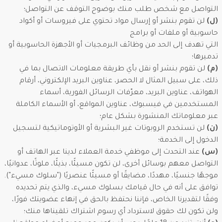
التواصل مع شخص طلب منك بوضوح التوقف عن التواصل؛
(ل)
لن تقوم بنشر أو إرسال مواد تحتوي على فيروسات أو أكواد
حاسوبية أو ملفات أو برامج
التي تهدف إلى الحد من وظائف البرمجيات أو الأجهزة الحاسوبية أو
تدميرها؛
(م)
لن تقوم بنشر أو نقل بأي طريقة معلومات الاتصال بما في
ذلك، على سبيل المثال لا الحصر، عناوين البريد الإلكتروني، أرقام
الهواتف، عناوين البريد، معرّفات الرسائل الفورية، أسماء
المستخدمين في فيسبوك، عناوين المواقع، أو الأسماء الكاملة
عبر معلوماتك المنشورة بشكل عام؛
(ن)
لن تستخدم الروبوتات غير البشرية أو الأوتوماتيكية لتسجيل
الدخول إلى الخدمة؛
(س)
عند التحدث إلى موظفي خدمة العملاء لدينا عبر الهاتف أو
التواصل معهم بوسائل أخرى، لن تكون مسيئًا، بذيئًا، ملوثًا، عدوانيًا،
موجهًا جنسيًا، مهددًا، مضايقًا أو مسيئًا عنصريًا ("سلوك مسيء").
توافق على أنه في حال قيامك بسلوك مسيء، والذي يتم تحديده
وفقًا لتقديرنا الخاص، فإننا نحتفظ بالحق في إنهاء عضويتك فورًا،
ولن تكون لك حقوق لاسترداد أي رسوم اشتراك تلقيناها منك؛