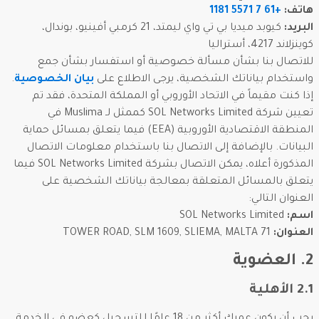
هاتف:
+61 7 5571 1181
البريد:
كيوبد ميديا بي تي واي ليمتد، 21 كرمبي أفينيو، بوندال،
كوينزلاند 4217، أستراليا
للاتصال بنا بشأن مسألة خصوصية أو استفسار بشأن جمع
واستخدام بياناتك الشخصية، يرجى الاطلاع على
بيان الخصوصية
.
إذا كنت مقيماً في الاتحاد الأوروبي أو المملكة المتحدة، فقد تم
تعيين شركة SOL Networks Limited كممثل لـ Muslima في
المنطقة الاقتصادية الأوروبية (EEA) فيما يتعلق بمسائل حماية
البيانات. بالإضافة إلى الاتصال بنا باستخدام معلومات الاتصال
المذكورة أعلاه، يمكن الاتصال بشركة SOL Networks Limited فيما
يتعلق بالمسائل المتعلقة بمعالجة بياناتك الشخصية على
العنوان التالي:
اسم:
SOL Networks Limited
العنوان:
71 TOWER ROAD, SLM 1609, SLIEMA, MALTA
2. العضوية
2.1 الأهلية