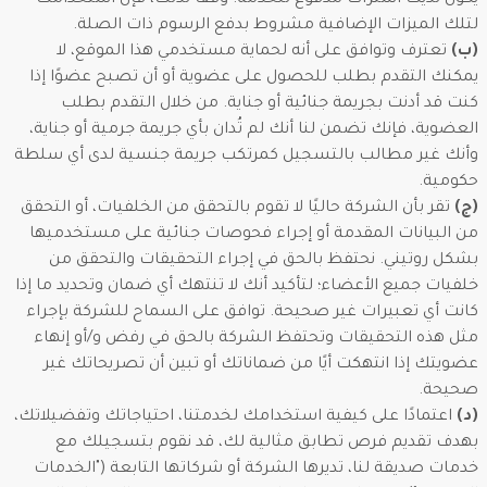
يكون لديك اشتراك مدفوع للخدمة. وفقًا لذلك، فإن استخدامك
لتلك الميزات الإضافية مشروط بدفع الرسوم ذات الصلة.
(ب)
تعترف وتوافق على أنه لحماية مستخدمي هذا الموقع، لا
يمكنك التقدم بطلب للحصول على عضوية أو أن تصبح عضوًا إذا
كنت قد أدنت بجريمة جنائية أو جناية. من خلال التقدم بطلب
العضوية، فإنك تضمن لنا أنك لم تُدان بأي جريمة جرمية أو جناية،
وأنك غير مطالب بالتسجيل كمرتكب جريمة جنسية لدى أي سلطة
حكومية.
(ج)
تقر بأن الشركة حاليًا لا تقوم بالتحقق من الخلفيات، أو التحقق
من البيانات المقدمة أو إجراء فحوصات جنائية على مستخدميها
بشكل روتيني. نحتفظ بالحق في إجراء التحقيقات والتحقق من
خلفيات جميع الأعضاء؛ لتأكيد أنك لا تنتهك أي ضمان وتحديد ما إذا
كانت أي تعبيرات غير صحيحة. توافق على السماح للشركة بإجراء
مثل هذه التحقيقات وتحتفظ الشركة بالحق في رفض و/أو إنهاء
عضويتك إذا انتهكت أيًا من ضماناتك أو تبين أن تصريحاتك غير
صحيحة.
(د)
اعتمادًا على كيفية استخدامك لخدمتنا، احتياجاتك وتفضيلاتك،
بهدف تقديم فرص تطابق مثالية لك، قد نقوم بتسجيلك مع
خدمات صديقة لنا، تديرها الشركة أو شركاتها التابعة ("الخدمات