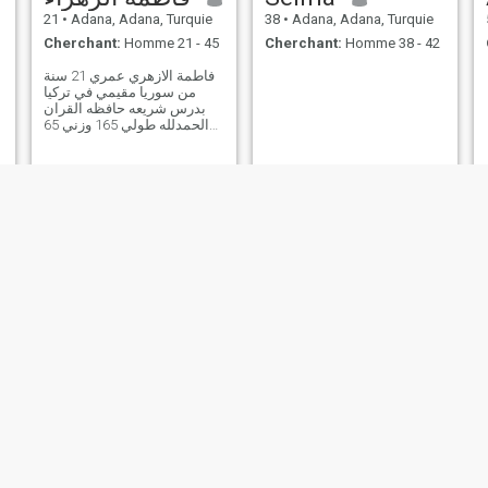
21
•
Adana, Adana, Turquie
38
•
Adana, Adana, Turquie
Cherchant:
Homme 21 - 45
Cherchant:
Homme 38 - 42
فاطمة الازهري عمري 21 سنة
من سوريا مقيمي في تركيا
بدرس شريعه حافظه القران
الحمدلله طولي 165 وزني 65
بشرى بيضه عيون خضر
مستعدة لزواج
مساعده لوجه الله
asell
37
•
Adana, Adana, Turquie
23
•
Adana, Adana, Turquie