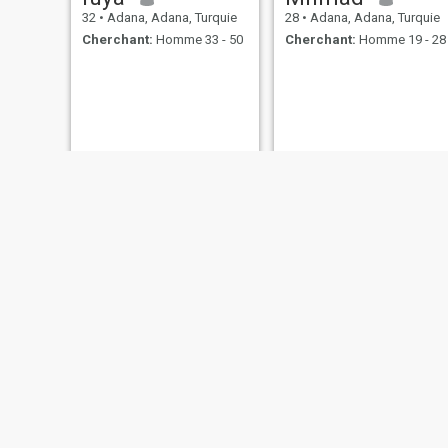
32
•
Adana, Adana, Turquie
28
•
Adana, Adana, Turquie
Cherchant:
Homme 33 - 50
Cherchant:
Homme 19 - 28
مصطفى
Aişe
22
•
Adana, Adana, Turquie
40
•
Adana, Adana, Turquie