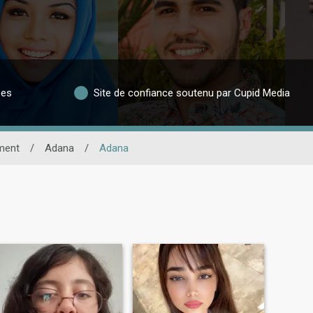
ées
Site de confiance soutenu par Cupid Media
ment
/
Adana
/
Adana