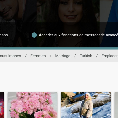
lmans
Accéder aux fonctions de messagerie avanc
 musulmanes
/
Femmes
/
Marriage
/
Turkish
/
Emplace