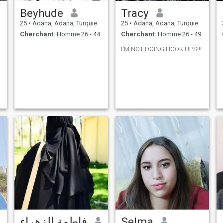
Beyhude
Tracy
25
•
Adana, Adana, Turquie
25
•
Adana, Adana, Turquie
Cherchant:
Homme 26 - 44
Cherchant:
Homme 26 - 49
I'M NOT DOING HOOK UPS!!!
فاطمة الزهراء
Selma