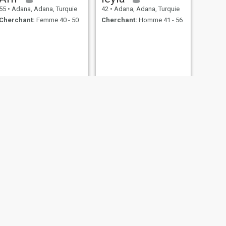
55
•
Adana, Adana, Turquie
42
•
Adana, Adana, Turquie
Cherchant:
Femme 40 - 50
Cherchant:
Homme 41 - 56
SUIVANT
murat
40
•
Adana, Adana, Turquie