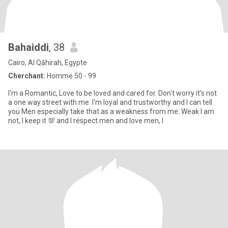
Bahaiddi
, 38
Cairo, Al Qāhirah, Egypte
Cherchant:
Homme 50 - 99
I'm a Romantic, Love to be loved and cared for. Don't worry it's not
a one way street with me. I'm loyal and trustworthy and I can tell
you Men especially take that as a weakness from me. Weak I am
not, I keep it 💯 and I respect men and love men, I