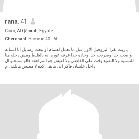
rana
, 41
Cairo, Al Qāhirah, Egypte
Cherchant:
Homme 40 - 50
ياريت نقرا البروفيل الاول قبل ما نعمل اهتمام او نبعت رسايل انا انسانه
واضحه جدا وصريحه جدا وجاده جدا عرفه عوزه ايه بالظبط ومش دخله هنا
للتسليه ولا التضيع وقت على الفاضى ولا اعيش جو المراهقه فالو سمحتو ال
داخل علشان فاكر انى هابقى كده لا معلش هايلقى م