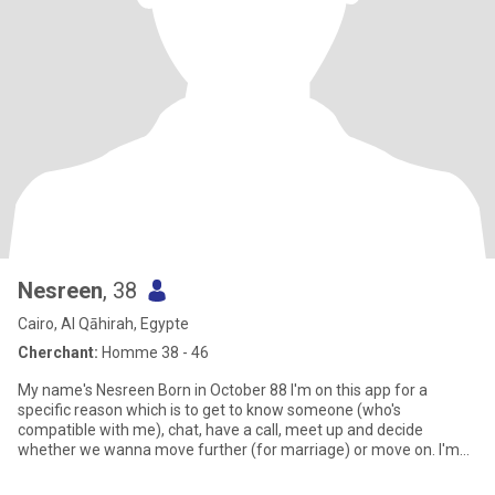
Nesreen
, 38
Cairo, Al Qāhirah, Egypte
Cherchant:
Homme 38 - 46
My name's Nesreen Born in October 88 I'm on this app for a
specific reason which is to get to know someone (who's
compatible with me), chat, have a call, meet up and decide
whether we wanna move further (for marriage) or move on. I'm
not here to kn