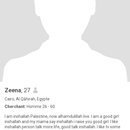
Zeena
, 27
Cairo, Al Qāhirah, Egypte
Cherchant:
Homme 26 - 60
I am inshallah Palestine, now alhamdulillah live. I am a good girl
inshallah and my mama say inshallah i raise you good girl. I like
inshallah person talk more life, good talk inshallah. I like tv some