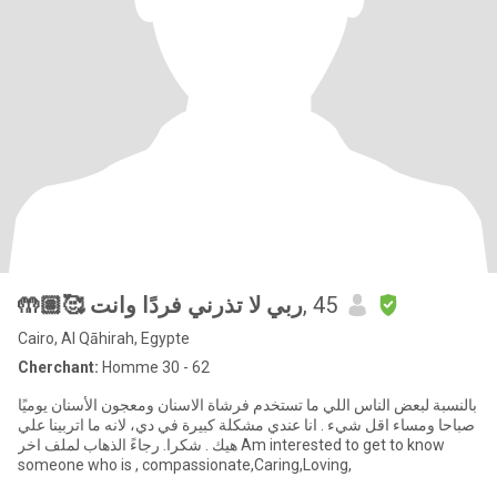
🤲🏽🥰 ربي لا تذرني فردًا وانت
, 45
Cairo, Al Qāhirah, Egypte
Cherchant:
Homme 30 - 62
بالنسبة لبعض الناس اللي ما تستخدم فرشاة الاسنان ومعجون الأسنان يوميًا
صباحا ومساء اقل شيء . انا عندي مشكلة كبيرة في دي، لانه ما اتربينا علي
هيك . شكرا. رجاءً الذهاب لملف اخر Am interested to get to know
someone who is , compassionate,Caring,Loving,