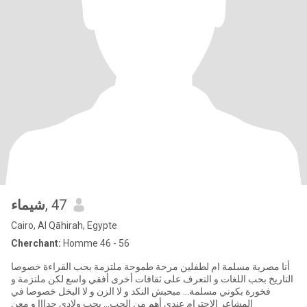
شيماء
, 47
Cairo, Al Qāhirah, Egypte
Cherchant:
Homme 46 - 56
أنا مصرية مسلمة ام لطفلين مرحة طموحة ملتزمة بحب القراءة خصوصا
التاريخ بحب اللغات و التعرف على ثقافات أخرى أفقي واسع لكن ملتزمة و
فخورة بكوني مسلمة... مبحبش النكد و لا الزن و لا البخل خصوصا في
المشاعر الاحترام عندي أهم من الحب... بحب ولادي جدااا و معن