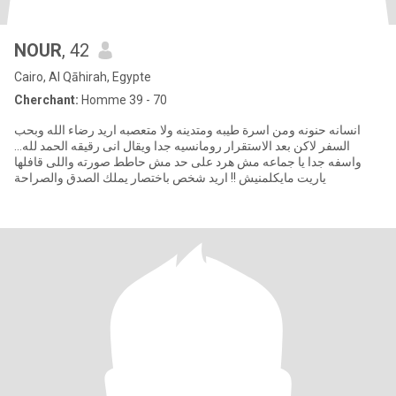
NOUR
, 42
Cairo, Al Qāhirah, Egypte
Cherchant:
Homme 39 - 70
انسانه حنونه ومن اسرة طيبه ومتدينه ولا متعصبه اريد رضاء الله وبحب
السفر لاكن بعد الاستقرار رومانسيه جدا ويقال انى رقيقه الحمد لله...
واسفه جدا يا جماعه مش هرد على حد مش حاطط صورته واللى قافلها
ياريت مايكلمنيش !! اريد شخص باختصار يملك الصدق والصراحة